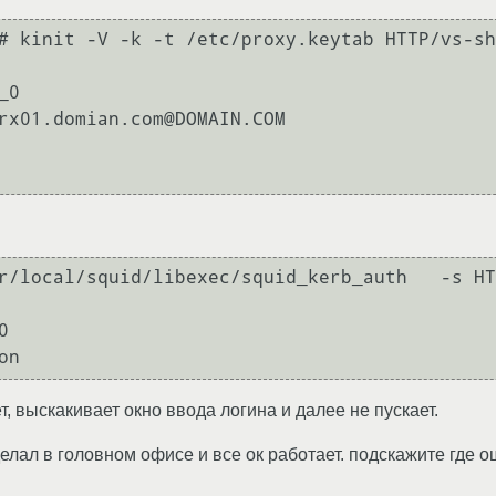
# kinit -V -k -t /etc/proxy.keytab HTTP/vs-sh
0

rx01.domian.com@DOMAIN.COM

r/local/squid/libexec/squid_kerb_auth   -s HT


, выскакивает окно ввода логина и далее не пускает.
елал в головном офисе и все ок работает. подскажите где 