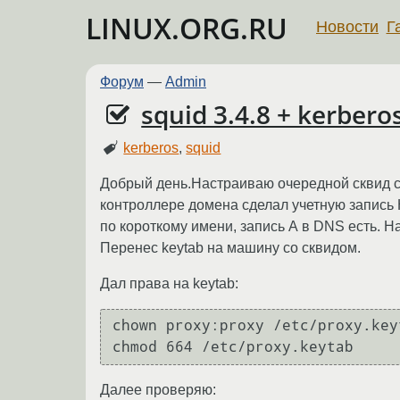
LINUX.ORG.RU
Новости
Г
Форум
—
Admin
squid 3.4.8 + kerbe
kerberos
,
squid
Добрый день.Настраиваю очередной сквид с 
контроллере домена сделал учетную запись H
по короткому имени, запись А в DNS есть. На
Перенес keytab на машину со сквидом.
Дал права на keytab:
chown proxy:proxy /etc/proxy.keyt
Далее проверяю: