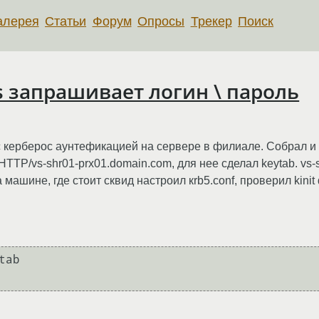
алерея
Статьи
Форум
Опросы
Трекер
Поиск
ros запрашивает логин \ пароль
керберос аунтефикацией на сервере в филиале. Собрал и у
TTP/vs-shr01-prx01.domain.com, для нее сделал keytab. vs-
 машине, где стоит сквид настроил кrb5.conf, проверил kini
ab
