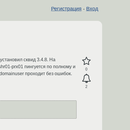
Регистрация
-
Вход
становил сквид 3.4.8. На
shr01-prx01 пингуется по полному и
0
t domainuser проходит без ошибок.
2