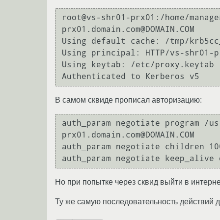
root@vs-shr01-prx01:/home/manage
prx01.domain.com@DOMAIN.COM

Using default cache: /tmp/krb5cc_
Using principal: HTTP/vs-shr01-p
Using keytab: /etc/proxy.keytab

В самом сквиде прописал авторизацию:
auth_param negotiate program /us
prx01.domain.com@DOMAIN.COM

auth_param negotiate children 100
Но при попытке через сквид выйти в интернет
Ту же самую последовательность действий д