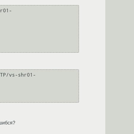
r01-
TP/vs-shr01-
ошибся?