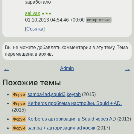
заработало
selivan
★★★
01.10.2013 04:54:46 +00:00
автор топика
Ссылка
Вы не можете добавлять комментарии в эту тему. Тема
перемещена в архив.
←
Admin
→
Похожие темы
samba4ad,squid3,keytab
(2015)
Форум
Kerberos проблема настройки. Squid + AD.
Форум
(2015)
Kerberos авторизация в Squid через AD
(2013)
Форум
samba + авторизация ad косяк
(2017)
Форум