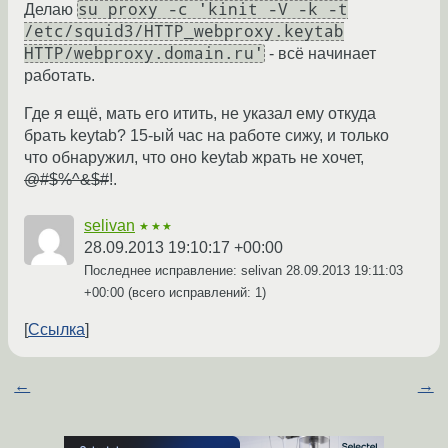
su proxy -c 'kinit -V -k -t
Делаю
/etc/squid3/HTTP_webproxy.keytab
HTTP/webproxy.domain.ru'
- всё начинает
работать.
Где я ещё, мать его итить, не указал ему откуда
брать keytab? 15-ый час на работе сижу, и только
что обнаружил, что оно keytab жрать не хочет,
@#$%^&$#
!.
selivan
★★★
28.09.2013 19:10:17 +00:00
Последнее исправление: selivan
28.09.2013 19:11:03
+00:00
(всего исправлений: 1)
Ссылка
←
→