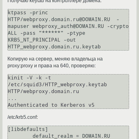
Получаю keytab на контроллере домена:
ktpass -princ 
HTTP/webproxy.domain.ru@DOMAIN.RU  -
mapuser webproxy_auth@DOMAIN.RU -crypto 
ALL -pass "******" -ptype 
KRB5_NT_PRINCIPAL -out 
Копирую на сервер, меняю владельца на
proxy:proxy и права на 640, проверяю:
kinit -V -k -t 
/etc/squid3/HTTP_webproxy.keytab 
HTTP/webproxy.domain.ru

...

/etc/krb5.conf:
[libdefaults]

        default_realm = DOMAIN.RU
