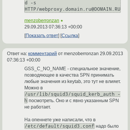
d -s 
HTTP/webproxy.domain.ru@DOMAIN.RU
menzoberronzan
★
29.09.2013 07:36:13 +00:00
Показать ответ
Ссылка
Ответ на:
комментарий
от menzoberronzan
29.09.2013
07:36:13 +00:00
GSS_C_NO_NAME - специальное значение,
позводяющее в качества SPN принимать
любые значения из keytab, это тут не влияет.
Можно в
/usr/lib/squid3/squid_kerb_auth -
h
посмотреть. Оно и с явно указанным SPN
не работает.
На опеннете уже написали, что в
/etc/default/squid3.conf
надо было