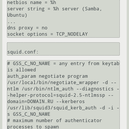
netbios name = %h

server string = %h server (Samba, 
Ubuntu)

...

dns proxy = no

# GSS_C_NO_NAME = any entry from keytab 
is allowed

auth_param negotiate program 
/usr/local/bin/negotiate_wrapper -d --
ntlm /usr/bin/ntlm_auth --diagnostics -
-helper-protocol=squid-2.5-ntlmssp --
domain=DOMAIN.RU --kerberos 
/usr/lib/squid3/squid_kerb_auth -d -i -
s GSS_C_NO_NAME

# maximum number of authenticator 
processes to spawn
