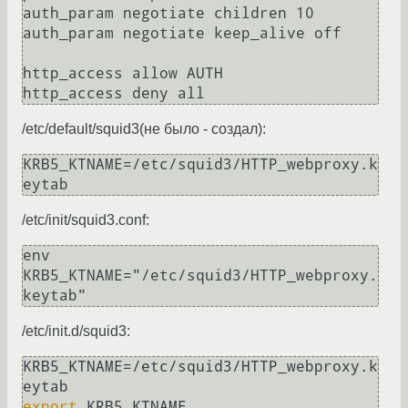
auth_param negotiate children 10

auth_param negotiate keep_alive off

http_access allow AUTH

/etc/default/squid3(не было - создал):
KRB5_KTNAME=/etc/squid3/HTTP_webproxy.k
/etc/init/squid3.conf:
env 
KRB5_KTNAME="/etc/squid3/HTTP_webproxy.
/etc/init.d/squid3:
KRB5_KTNAME=/etc/squid3/HTTP_webproxy.k
export