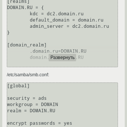
[realms]

DOMAIN.RU = {

        kdc = dc2.domain.ru

        default_domain = domain.ru

        admin_server = dc2.domain.ru

}

[domain_realm]

        .domain.ru=DOMAIN.RU

        domain.ru=DOMAIN.RU

Развернуть
/etc/samba/smb.conf:
[global]

security = ads

workgroup = DOMAIN

realm = DOMAIN.RU

encrypt passwords = yes
