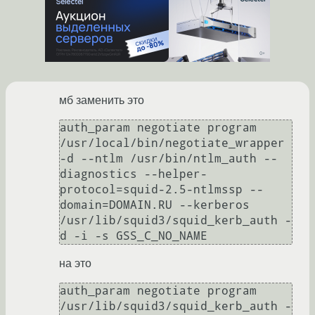
мб заменить это
auth_param negotiate program 
/usr/local/bin/negotiate_wrapper 
-d --ntlm /usr/bin/ntlm_auth --
diagnostics --helper-
protocol=squid-2.5-ntlmssp --
domain=DOMAIN.RU --kerberos 
/usr/lib/squid3/squid_kerb_auth -
d -i -s GSS_C_NO_NAME
на это
auth_param negotiate program 
/usr/lib/squid3/squid_kerb_auth -