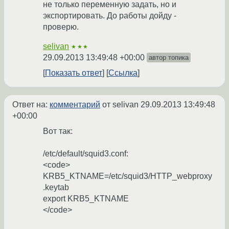
не только переменную задать, но и
экспортировать. До работы дойду -
проверю.
selivan
★★★
29.09.2013 13:49:48 +00:00
автор топика
Показать ответ
Ссылка
Ответ на:
комментарий
от selivan
29.09.2013 13:49:48
+00:00
Вот так:
/etc/default/squid3.conf:
<code>
KRB5_KTNAME=/etc/squid3/HTTP_webproxy
.keytab
export KRB5_KTNAME
</code>