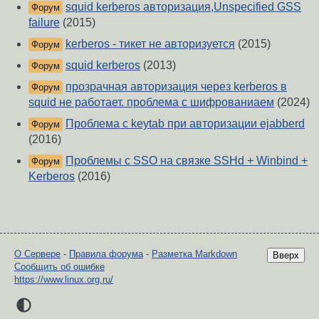
squid kerberos авторизация,Unspecified GSS
Форум
failure
(2015)
kerberos - тикет не авторизуется
(2015)
Форум
squid kerberos
(2013)
Форум
прозрачная авторизация через kerberos в
Форум
squid не работает. проблема с шифрованиаем
(2024)
Проблема с keytab при авторизации ejabberd
Форум
(2016)
Проблемы с SSO на связке SSHd + Winbind +
Форум
Kerberos
(2016)
О Сервере
-
Правила форума
-
Разметка Markdown
Вверх
Сообщить об ошибке
https://www.linux.org.ru/