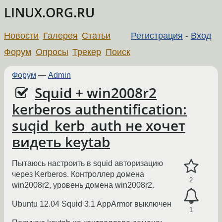
LINUX.ORG.RU
Новости
Галерея
Статьи
Регистрация
-
Вход
Форум
Опросы
Трекер
Поиск
Форум
—
Admin
Squid + win2008r2
kerberos authentification:
suqid_kerb_auth не хочет
видеть keytab
Пытаюсь настроить в squid авторизацию
через Kerberos. Контроллер домена
2
win2008r2, уровень домена win2008r2.
Ubuntu 12.04 Squid 3.1 AppArmor выключен
1