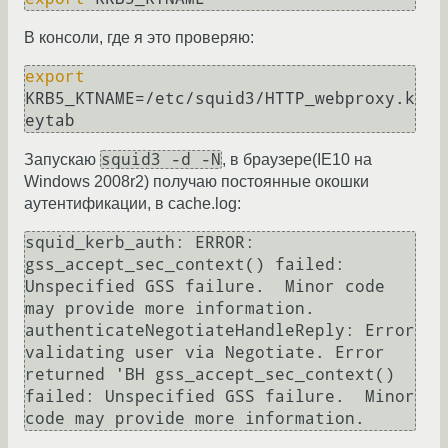
В консоли, где я это проверяю:
export
KRB5_KTNAME=/etc/squid3/HTTP_webproxy.k
squid3 -d -N
Запускаю
, в браузере(IE10 на
Windows 2008r2) получаю постоянные окошки
аутентификации, в cache.log:
squid_kerb_auth: ERROR: 
gss_accept_sec_context() failed: 
Unspecified GSS failure.  Minor code 
may provide more information.

authenticateNegotiateHandleReply: Error 
validating user via Negotiate. Error 
returned 'BH gss_accept_sec_context() 
failed: Unspecified GSS failure.  Minor 