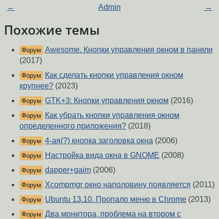
←
Admin
→
Похожие темы
Awesome. Кнопки управления окном в панели
Форум
(2017)
Как сделать кнопки управления окном
Форум
крупнее?
(2023)
GTK+3: Кнопки управления окном
(2016)
Форум
Как убрать кнопки управления окном
Форум
определенного приложения?
(2018)
4-ая(?) кнопка заголовка окна
(2006)
Форум
Настройка вида окна в GNOME
(2008)
Форум
dapper+gaim
(2006)
Форум
Xcompmgr окно наполовину появляется
(2011)
Форум
Ubuntu 13.10. Пропало меню в Chrome
(2013)
Форум
Два монитора, проблема на втором с
Форум