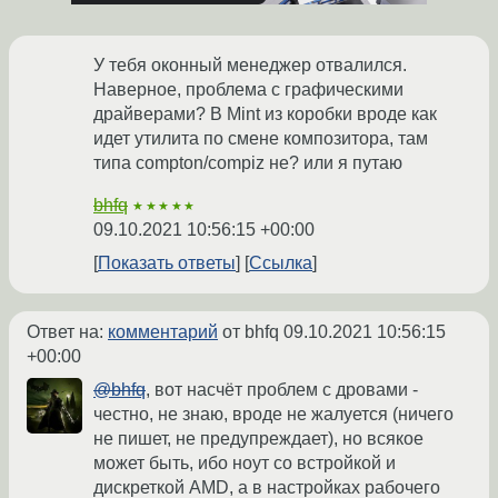
У тебя оконный менеджер отвалился.
Наверное, проблема с графическими
драйверами? В Mint из коробки вроде как
идет утилита по смене композитора, там
типа compton/compiz не? или я путаю
bhfq
★★★★★
09.10.2021 10:56:15 +00:00
Показать ответы
Ссылка
Ответ на:
комментарий
от bhfq
09.10.2021 10:56:15
+00:00
@bhfq
, вот насчёт проблем с дровами -
честно, не знаю, вроде не жалуется (ничего
не пишет, не предупреждает), но всякое
может быть, ибо ноут со встройкой и
дискреткой AMD, а в настройках рабочего