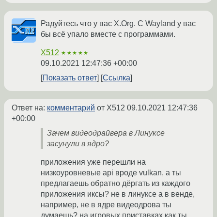
Радуйтесь что у вас X.Org. С Wayland у вас
бы всё упало вместе с программами.
X512
★★★★★
09.10.2021 12:47:36 +00:00
Показать ответ
Ссылка
Ответ на:
комментарий
от X512
09.10.2021 12:47:36
+00:00
Зачем видеодрайвера в Линуксе
засунули в ядро?
приложения уже перешли на
низкоуровневые api вроде vulkan, а ты
предлагаешь обратно дёргать из каждого
приложения иксы? не в линуксе а в венде,
например, не в ядре видеодрова ты
думаешь? на игровых приставках как ты