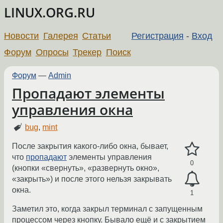
LINUX.ORG.RU
Новости
Галерея
Статьи
Регистрация
-
Вход
Форум
Опросы
Трекер
Поиск
Форум
—
Admin
Пропадают элементы
управления окна
bug
,
mint
После закрытия какого-либо окна, бывает,
что
пропадают
элементы управления
0
(кнопки «свернуть», «развернуть окно»,
«закрыть») и после этого нельзя закрывать
окна.
1
Заметил это, когда закрыл терминал с запущенным
процессом через кнопку. Бывало ещё и с закрытием