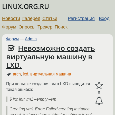
LINUX.ORG.RU
Новости
Галерея
Статьи
Регистрация
-
Вход
Форум
Опросы
Трекер
Поиск
Форум
—
Admin
Невозможно создать
виртуальную машину в
LXD.
arch
,
lxd
,
виртуальная машина
При попытке создания вм в LXD выводится
такая ошибка:
0
$ lxc init vm1 –empty –vm
1
Creating vm1 Error: Failed creating instance
record: Instance type «virtual-machine» is not