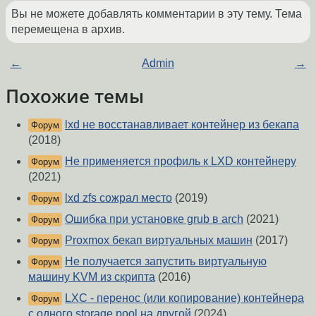
Вы не можете добавлять комментарии в эту тему. Тема
перемещена в архив.
←
Admin
→
Похожие темы
lxd не восстанавливает контейнер из бекапа
Форум
(2018)
Не применяется профиль к LXD контейнеру
Форум
(2021)
lxd zfs сожрал место
(2019)
Форум
Ошибка при установке grub в arch
(2021)
Форум
Proxmox бекап виртуальных машин
(2017)
Форум
Не получается запустить виртуальную
Форум
машину KVM из скрипта
(2016)
LXC - перенос (или копирование) контейнера
Форум
с одного storage pool на другой
(2024)