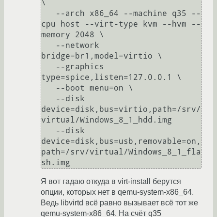
\

   --arch x86_64 --machine q35 --
cpu host --virt-type kvm --hvm --
memory 2048 \

   --network 
bridge=br1,model=virtio \

   --graphics 
type=spice,listen=127.0.0.1 \

   --boot menu=on \

   --disk 
device=disk,bus=virtio,path=/srv/
virtual/Windows_8_1_hdd.img

   --disk 
device=disk,bus=usb,removable=on,
path=/srv/virtual/Windows_8_1_fla
sh.img
Я вот гадаю откуда в virt-install берутся
опции, которых нет в qemu-system-x86_64.
Ведь libvirtd всё равно вызывает всё тот же
qemu-system-x86_64. На счёт q35