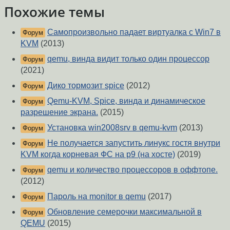
Похожие темы
Самопроизвольно падает виртуалка с Win7 в
Форум
KVM
(2013)
qemu, винда видит только один процессор
Форум
(2021)
Дико тормозит spice
(2012)
Форум
Qemu-KVM, Spice, винда и динамическое
Форум
разрешение экрана.
(2015)
Установка win2008srv в qemu-kvm
(2013)
Форум
Не получается запустить линукс гостя внутри
Форум
KVM когда корневая ФС на p9 (на хосте)
(2019)
qemu и количество процессоров в оффтопе.
Форум
(2012)
Пароль на monitor в qemu
(2017)
Форум
Обновление семерочки максимальной в
Форум
QEMU
(2015)