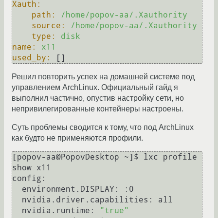
Xauth:
path:
/home/popov-aa/.Xauthority
source:
/home/popov-aa/.Xauthority
type:
disk
name:
x11
used_by:
 []
Решил повторить успех на домашней системе под
управлением ArchLinux. Официальный гайд я
выполнил частично, опустив настройку сети, но
непривилегированные контейнеры настроены.
Суть проблемы сводится к тому, что под ArchLinux
как будто не применяются профили.
[popov-aa@PopovDesktop ~]$ lxc profile 
show x11

config:

  environment.DISPLAY: :0

  nvidia.driver.capabilities: all

  nvidia.runtime: 
"true"