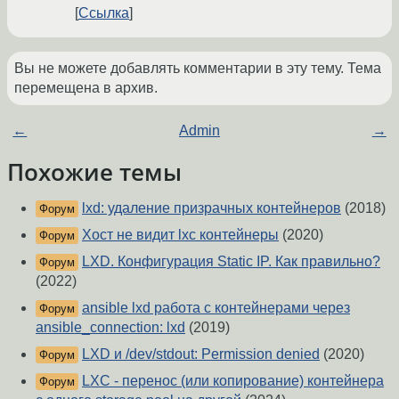
Ссылка
Вы не можете добавлять комментарии в эту тему. Тема
перемещена в архив.
←
Admin
→
Похожие темы
lxd: удаление призрачных контейнеров
(2018)
Форум
Хост не видит lxc контейнеры
(2020)
Форум
LXD. Конфигурация Static IP. Как правильно?
Форум
(2022)
ansible lxd работа с контейнерами через
Форум
ansible_connection: lxd
(2019)
LXD и /dev/stdout: Permission denied
(2020)
Форум
LXC - перенос (или копирование) контейнера
Форум