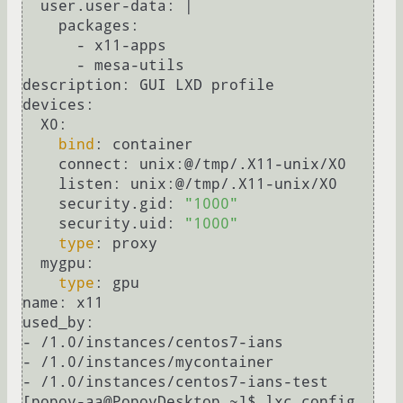
  user.user-data: |

    packages:

      - x11-apps

      - mesa-utils

description: GUI LXD profile

devices:

  X0:

bind
: container

    connect: unix:@/tmp/.X11-unix/X0

    listen: unix:@/tmp/.X11-unix/X0

    security.gid: 
"1000"
    security.uid: 
"1000"
type
: proxy

  mygpu:

type
: gpu

name: x11

used_by:

- /1.0/instances/centos7-ians

- /1.0/instances/mycontainer

- /1.0/instances/centos7-ians-test

[popov-aa@PopovDesktop ~]$ lxc config 