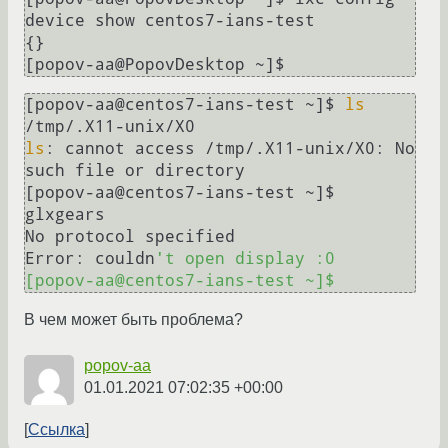
device show centos7-ians-test

{}

[popov-aa@PopovDesktop ~]$
[popov-aa@centos7-ians-test ~]$ 
ls
ls
: cannot access /tmp/.X11-unix/X0: No 
such file or directory

[popov-aa@centos7-ians-test ~]$ 
glxgears 

No protocol specified

Error: couldn
't open display :0

[popov-aa@centos7-ians-test ~]$
В чем может быть проблема?
popov-aa
01.01.2021 07:02:35 +00:00
Ссылка