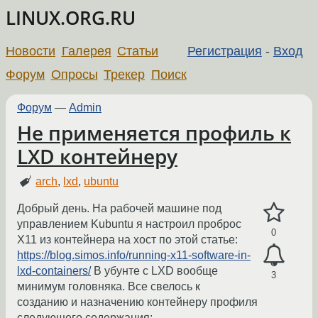
LINUX.ORG.RU
Новости
Галерея
Статьи
Регистрация
-
Вход
Форум
Опросы
Трекер
Поиск
Форум
—
Admin
Не применяется профиль к
LXD контейнеру
arch
,
lxd
,
ubuntu
Добрый день. На рабочей машине под
управлением Kubuntu я настроил проброс
0
X11 из контейнера на хост по этой статье:
https://blog.simos.info/running-x11-software-in-
lxd-containers/
В убунте с LXD вообще
3
минимум головняка. Все свелось к
созданию и назначению контейнеру профиля
следующего содержания: