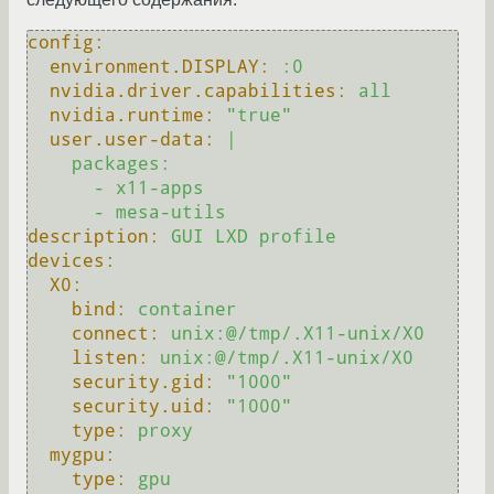
config:
environment.DISPLAY:
:0
nvidia.driver.capabilities:
all
nvidia.runtime:
"true"
user.user-data:
|

    packages:

      - x11-apps

description:
GUI
LXD
profile
devices:
X0:
bind:
container
connect:
unix:@/tmp/.X11-unix/X0
listen:
unix:@/tmp/.X11-unix/X0
security.gid:
"1000"
security.uid:
"1000"
type:
proxy
mygpu:
type:
gpu