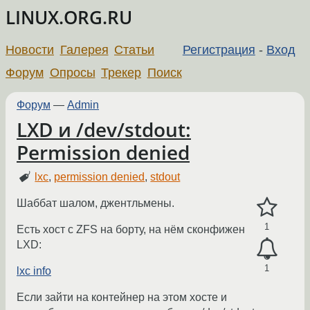
LINUX.ORG.RU
Новости
Галерея
Статьи
Регистрация
-
Вход
Форум
Опросы
Трекер
Поиск
Форум
—
Admin
LXD и /dev/stdout:
Permission denied
lxc
,
permission denied
,
stdout
Шаббат шалом, джентльмены.
1
Есть хост c ZFS на борту, на нём сконфижен
LXD:
1
lxc info
Если зайти на контейнер на этом хосте и