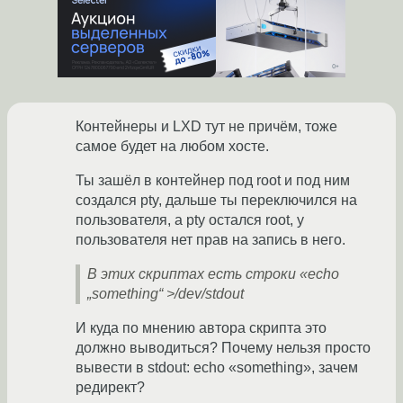
Контейнеры и LXD тут не причём, тоже
самое будет на любом хосте.
Ты зашёл в контейнер под root и под ним
создался pty, дальше ты переключился на
пользователя, а pty остался root, у
пользователя нет прав на запись в него.
В этих скриптах есть строки «echo
„something“ >/dev/stdout
И куда по мнению автора скрипта это
должно выводиться? Почему нельзя просто
вывести в stdout: echo «something», зачем
редирект?