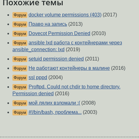
Похожие темы
docker volume permissions (403)
(2017)
Форум
Право на запись
(2013)
Форум
Dovecot Permission Denied
(2010)
Форум
ansible lxd работа с контейнерами через
Форум
ansible_connection: lxd
(2019)
setuid permission denied
(2011)
Форум
Не работают контейнеры в малине
(2016)
Форум
ssl pppd
(2004)
Форум
Proftpd. Could not chdir to home directory.
Форум
Permission denied
(2016)
мой лялих взломали :(
(2008)
Форум
#!/bin/bash, проблема...
(2003)
Форум