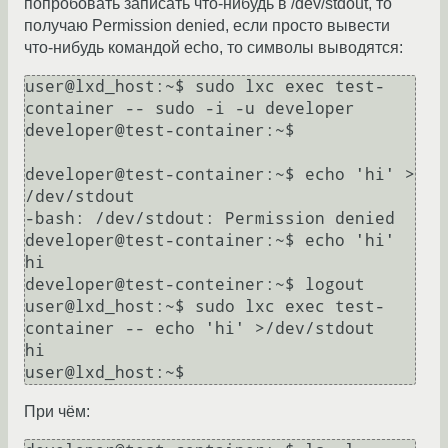
попробовать записать что-нибудь в /dev/stdout, то
получаю Permission denied, если просто вывести
что-нибудь командой echo, то символы выводятся:
user@lxd_host:~$ sudo lxc exec test-
container -- sudo -i -u developer

developer@test-container:~$

developer@test-container:~$ echo 'hi' > 
/dev/stdout

-bash: /dev/stdout: Permission denied

developer@test-container:~$ echo 'hi'

hi

developer@test-conteiner:~$ logout

user@lxd_host:~$ sudo lxc exec test-
container -- echo 'hi' >/dev/stdout

hi

При чём: