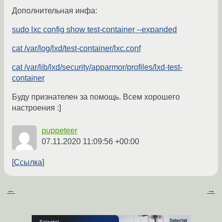
Дополнительная инфа:
sudo lxc config show test-container --expanded
cat /var/log/lxd/test-container/lxc.conf
cat /var/lib/lxd/security/apparmor/profiles/lxd-test-
container
Буду признателен за помощь. Всем хорошего
настроения :]
puppeteer
07.11.2020 11:09:56 +00:00
Ссылка
←
→