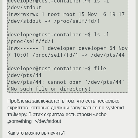
developer@test-container:~$ ls -l 
/dev/stdout

lrwxrwxrwx 1 root root 15 Nov  6 19:17 
/dev/stdout -> /proc/self/fd/1

developer@test-container:~$ ls -l 
/proc/self/fd/1

lrwx------ 1 developer developer 64 Nov  
7 10:01 /proc/self/fd/1 -> /dev/pts/44

developer@test-container:~$ file 
/dev/pts/44

/dev/pts/44: cannot open `/dev/pts/44' 
Проблема заключается в том, что есть несколько
скриптов, которые должны запускаться по systemd
таймеру. В этих скриптах есть строки «echo
„something“ >/dev/stdout
Как это можно вылечить?