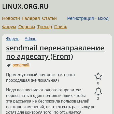
LINUX.ORG.RU
Новости
Галерея
Статьи
Регистрация
-
Вход
Форум
Опросы
Трекер
Поиск
Форум
—
Admin
sendmail перенаправление
по адресату (From)
sendmail
Промежуточный почтовик, т.е. почта
проходящая (не локальная)
0
Надо все письма от одного отправителя
пересылать в один почтовый ящик, чтобы
2
эта рассылка не беспокоила пользователей
на этапе изменений, но отключать рассылку не
хотят для контроля того что отсылается.