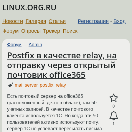
LINUX.ORG.RU
Новости
Галерея
Статьи
Регистрация
-
Вход
Форум
Опросы
Трекер
Поиск
Форум
—
Admin
Postfix в качестве relay, на
отправку через открытый
почтовик office365
mail server
,
postfix
,
relay
Есть почтовый сервер на office365
(расположенный где-то в облаке), там 50
0
учетных записей. В качестве почтового
клиента используется 1С. Но когда эти 50
пользователей активно используют почту,
1
сервер 1С не успевает пересылать письма