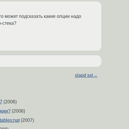
Кто может подсказать какие опции надо
-стека?
slapd ssl
→
7
(2006)
люки?
(2006)
tables:nat
(2007)