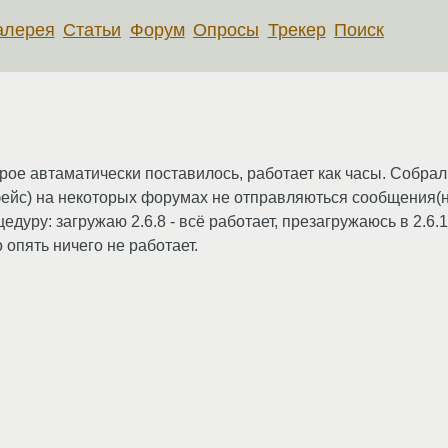
алерея
Статьи
Форум
Опросы
Трекер
Поиск
рое автаматически поставилось, работает как часы. Собрал я
фейс) на некоторых форумах не отправляються сообщения(на
уру: загружаю 2.6.8 - всё работает, презагружаюсь в 2.6.1
о опять ничего не работает.