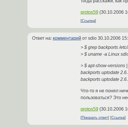
тогда расскажи, как п
protos59
(
30.10.2006 1
Ссылка
Ответ на:
комментарий
от sdio
30.10.2006 15
> $ grep backports /etc
> $ uname -a Linux sd
> $ apt-show-versions |
backports uptodate 2.6
backports uptodate 2.6
Что-то я не понял ниче
пользоваться? Это не
protos59
(
30.10.2006 1
Показать ответ
Ссылка