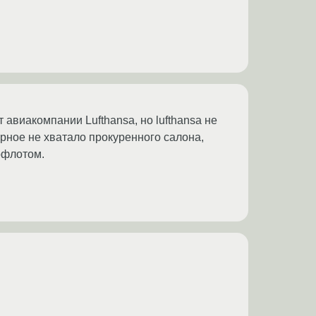
авиакомпании Lufthansa, но lufthansa не
ерное не хватало прокуренного салона,
офлотом.