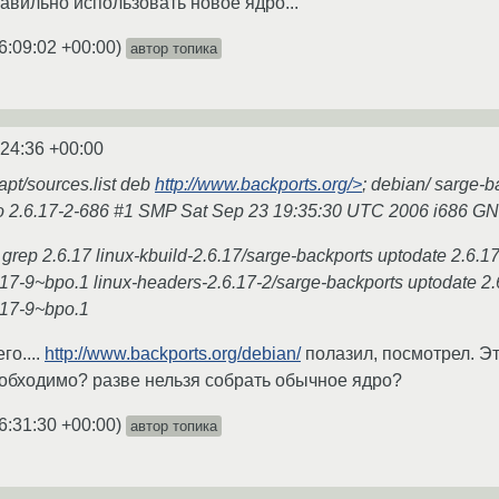
равильно использовать новое ядро...
6:09:02 +00:00
)
автор топика
:24:36 +00:00
/apt/sources.list deb
http://www.backports.org/>
; debian/ sarge-
io 2.6.17-2-686 #1 SMP Sat Sep 23 19:35:30 UTC 2006 i686 G
 grep 2.6.17 linux-kbuild-2.6.17/sarge-backports uptodate 2.6.
.17-9~bpo.1 linux-headers-2.6.17-2/sarge-backports uptodate 2
.17-9~bpo.1
го....
http://www.backports.org/debian/
полазил, посмотрел. Эт
обходимо? разве нельзя собрать обычное ядро?
6:31:30 +00:00
)
автор топика