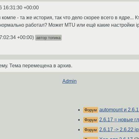
6 16:31:30 +00:00
компе - та же история, так что дело скорее всего в ядре... 
нормально работал? Может MTU или ещё какие настройки ip
7:02:34 +00:00
)
автор топика
ему. Тема перемещена в архив.
Admin
automount и 2.6.1
Форум
2.6.17 = новые г
Форум
2.6.17 -> 2.6.22 ip
Форум