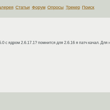
алерея
Статьи
Форум
Опросы
Трекер
Поиск
.0 с ядром 2.6.17.1? помнится для 2.6.16 я патч качал. Для