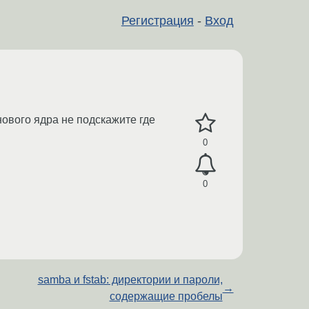
Регистрация
-
Вход
 нового ядра не подскажите где
0
0
samba и fstab: директории и пароли,
→
содержащие пробелы