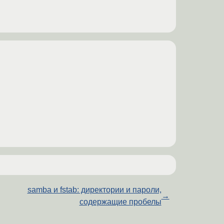
samba и fstab: директории и пароли,
→
содержащие пробелы