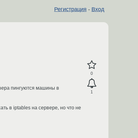
Регистрация
-
Вход
0
рвера пингуются машины в
1
ь в iptables на сервере, но что не