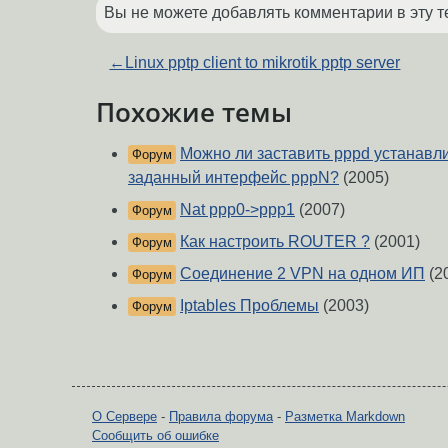
Вы не можете добавлять комментарии в эту т
←
Linux pptp client to mikrotik pptp server
Похожие темы
Можно ли заставить pppd устанавл
Форум
заданный интерфейс pppN?
(2005)
Nat ppp0->ppp1
(2007)
Форум
Как настроить ROUTER ?
(2001)
Форум
Соединение 2 VPN на одном ИП
(2
Форум
Iptables Проблемы
(2003)
Форум
О Сервере
-
Правила форума
-
Разметка Markdown
Сообщить об ошибке