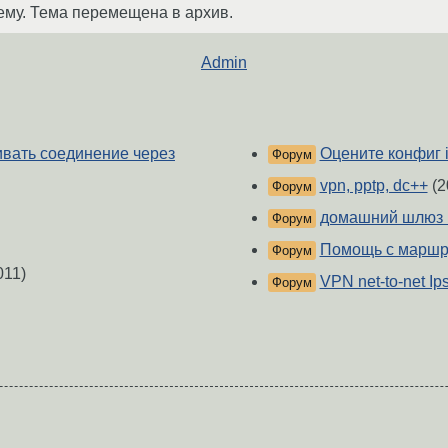
ему. Тема перемещена в архив.
Admin
ивать соединение через
Оцените конфиг i
Форум
vpn, pptp, dc++
(2
Форум
домашний шлюз 
Форум
Помощь с маршр
Форум
011)
VPN net-to-net Ip
Форум