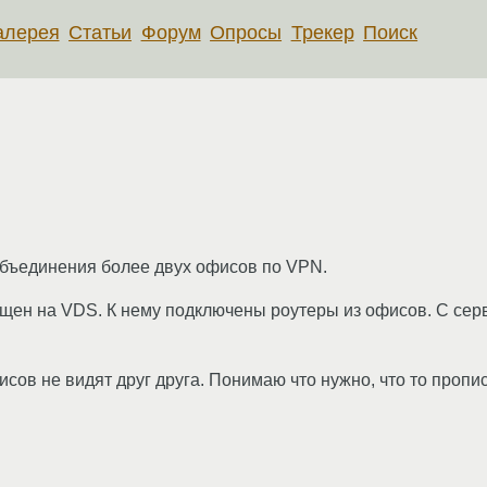
алерея
Статьи
Форум
Опросы
Трекер
Поиск
объединения более двух офисов по VPN.
ущен на VDS. К нему подключены роутеры из офисов. С се
ов не видят друг друга. Понимаю что нужно, что то прописат