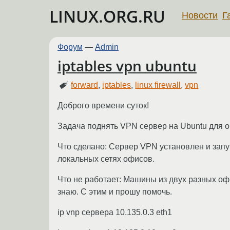
LINUX.ORG.RU
Новости
Г
Форум
—
Admin
iptables vpn ubuntu
forward
,
iptables
,
linux firewall
,
vpn
Доброго времени суток!
Задача поднять VPN сервер на Ubuntu для 
Что сделано: Сервер VPN установлен и зап
локальных сетях офисов.
Что не работает: Машины из двух разных офис
знаю. С этим и прошу помочь.
ip vnp сервера 10.135.0.3 eth1