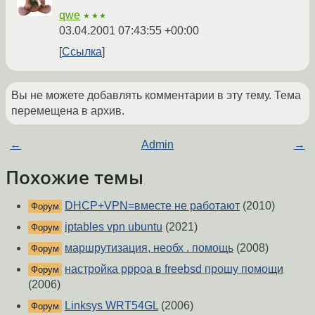
qwe
★★★
03.04.2001 07:43:55 +00:00
Ссылка
Вы не можете добавлять комментарии в эту тему. Тема
перемещена в архив.
←
Admin
→
Похожие темы
DHCP+VPN=вместе не работают
(2010)
Форум
iptables vpn ubuntu
(2021)
Форум
маршрутизация, необх . помощь
(2008)
Форум
настройка pppoa в freebsd прошу помощи
Форум
(2006)
Linksys WRT54GL
(2006)
Форум