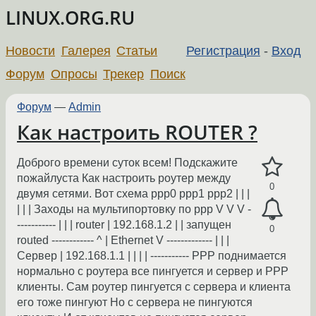
LINUX.ORG.RU
Новости
Галерея
Статьи
Регистрация
-
Вход
Форум
Опросы
Трекер
Поиск
Форум
—
Admin
Как настроить ROUTER ?
Доброго времени суток всем! Подскажите
пожайлуста Как настроить роутер между
0
двумя сетями. Вот схема ppp0 ppp1 ppp2 | | |
| | | Заходы на мультипортовку по ppp V V V -
----------- | | | router | 192.168.1.2 | | запущен
0
routed ------------ ^ | Ethernet V ------------- | | |
Сервер | 192.168.1.1 | | | | ----------- PPP поднимается
нормально с роутера все пингуется и сервер и РРР
клиенты. Сам роутер пингуется с сервера и клиента
его тоже пингуют Но с сервера не пингуются