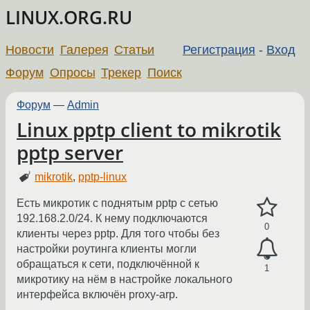
LINUX.ORG.RU
Новости
Галерея
Статьи
Регистрация
-
Вход
Форум
Опросы
Трекер
Поиск
Форум
—
Admin
Linux pptp client to mikrotik
pptp server
mikrotik
,
pptp-linux
Есть микротик с поднятым pptp с сетью
192.168.2.0/24. К нему подключаются
0
клиенты через pptp. Для того чтобы без
настройки роутинга клиенты могли
обращаться к сети, подключённой к
1
микротику на нём в настройке локального
интерфейса включён proxy-arp.