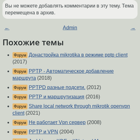
Вы не можете добавлять комментарии в эту тему. Тема
перемещена в архив.
←
Admin
→
Похожие темы
Донастройка mikrotika в режиме pptp client
Форум
(2017)
PPTP - Автоматическое добавление
Форум
маршрута
(2018)
PPTPD разные подсети.
(2012)
Форум
PPTP и маршрутизация
(2016)
Форум
Share local network through mikrotik openvpn
Форум
client
(2021)
Не работает Vpn сервер
(2008)
Форум
PPTP и VPN
(2004)
Форум