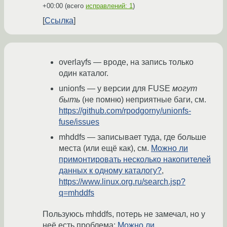
+00:00
(всего
исправлений: 1
)
Ссылка
overlayfs — вроде, на запись только
один каталог.
unionfs — у версии для FUSE
могут
быть
(не помню) неприятные баги, см.
https://github.com/rpodgorny/unionfs-
fuse/issues
mhddfs — записывает туда, где больше
места (или ещё как), см.
Можно ли
примонтировать несколько накопителей
данных к одному каталогу?
,
https://www.linux.org.ru/search.jsp?
q=mhddfs
Пользуюсь mhddfs, потерь не замечал, но у
неё есть проблема:
Можно ли