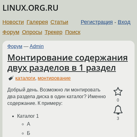
LINUX.ORG.RU
Новости
Галерея
Статьи
Регистрация
-
Вход
Форум
Опросы
Трекер
Поиск
Форум
—
Admin
Монтирование содержания
двух разделов в 1 раздел
каталоги
,
монтирование
Добрый день. Возможно ли монтировать
два раздела диска в один каталог? Именно
0
содержание. К примеру:
Каталог 1
3
А
Б