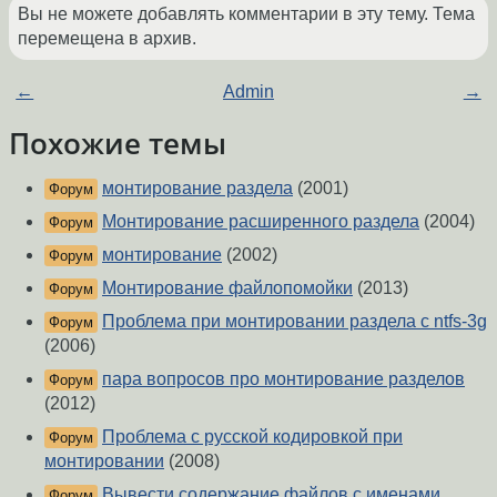
Вы не можете добавлять комментарии в эту тему. Тема
перемещена в архив.
←
Admin
→
Похожие темы
монтирование раздела
(2001)
Форум
Монтирование расширенного раздела
(2004)
Форум
монтирование
(2002)
Форум
Монтирование файлопомойки
(2013)
Форум
Проблема при монтировании раздела с ntfs-3g
Форум
(2006)
пара вопросов про монтирование разделов
Форум
(2012)
Проблема с русской кодировкой при
Форум
монтировании
(2008)
Вывести содержание файлов с именами
Форум