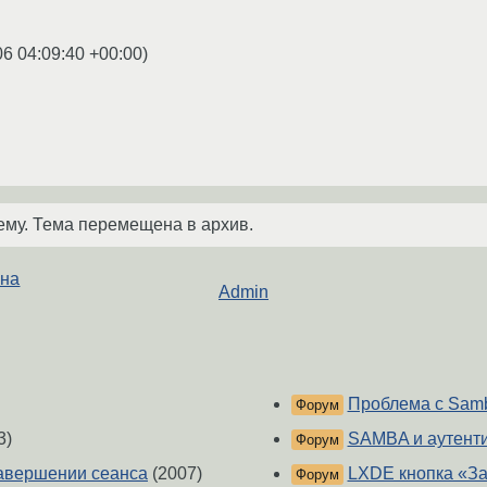
06 04:09:40 +00:00
)
ему. Тема перемещена в архив.
 на
Admin
Проблема с Sam
Форум
3)
SAMBA и аутент
Форум
завершении сеанса
(2007)
LXDE кнопка «З
Форум