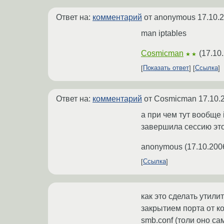
Ответ на:
комментарий
от anonymous
17.10.
man iptables
Cosmicman
(
17.10
★★
Показать ответ
Ссылка
Ответ на:
комментарий
от Cosmicman
17.10.
а при чем тут вообще
завершила сессию эт
anonymous
(
17.10.200
Ссылка
как это сделать утили
закрытием порта от ко
smb.conf (толи оно са