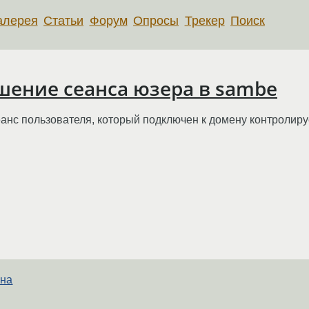
алерея
Статьи
Форум
Опросы
Трекер
Поиск
шение сеанса юзера в sambe
анс пользователя, который подключен к домену контролируе
 на