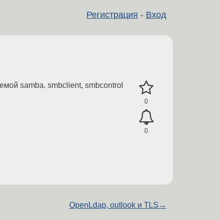
Регистрация
-
Вход
мой samba. smbclient, smbcontrol
0
0
OpenLdap, outlook и TLS
→