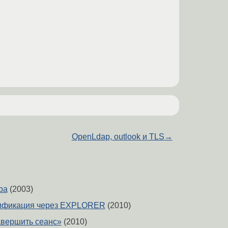
OpenLdap, outlook и TLS
→
ba
(2003)
ификация через EXPLORER
(2010)
авершить сеанс»
(2010)