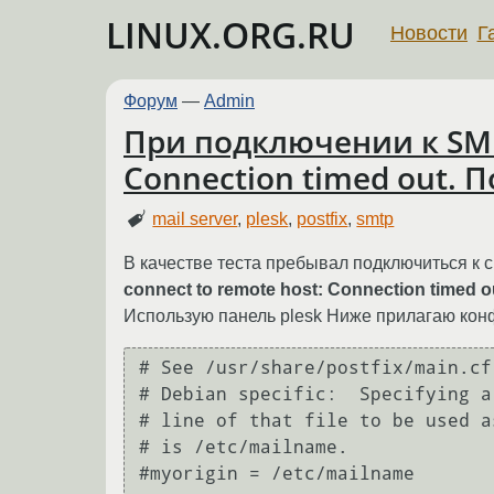
LINUX.ORG.RU
Новости
Г
Форум
—
Admin
При подключении к SMPT
Connection timed out. 
mail server
,
plesk
,
postfix
,
smtp
В качестве теста пребывал подключиться к 
connect to remote host: Connection timed o
Использую панель plesk Ниже прилагаю конфи
# See /usr/share/postfix/main.cf
# Debian specific:  Specifying a
# line of that file to be used a
# is /etc/mailname.

#myorigin = /etc/mailname
