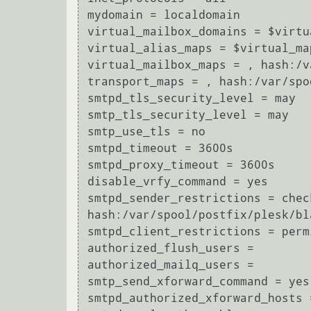
mydomain = localdomain

virtual_mailbox_domains = $virtu
virtual_alias_maps = $virtual_ma
virtual_mailbox_maps = , hash:/v
transport_maps = , hash:/var/spo
smtpd_tls_security_level = may

smtp_tls_security_level = may

smtp_use_tls = no

smtpd_timeout = 3600s

smtpd_proxy_timeout = 3600s

disable_vrfy_command = yes

smtpd_sender_restrictions = chec
hash:/var/spool/postfix/plesk/bl
smtpd_client_restrictions = perm
authorized_flush_users =

authorized_mailq_users =

smtp_send_xforward_command = yes

smtpd_authorized_xforward_hosts 