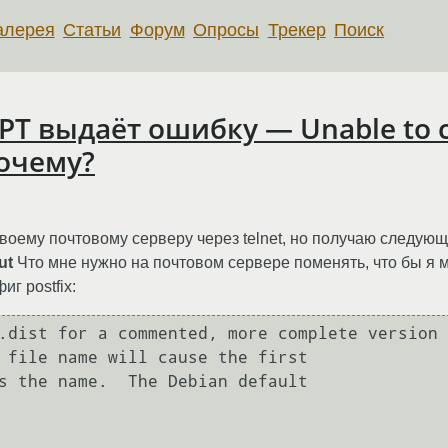
алерея
Статьи
Форум
Опросы
Трекер
Поиск
 выдаёт ошибку — Unable to co
Почему?
своему почтовому серверу через telnet, но получаю следую
ut
Что мне нужно на почтовом сервере поменять, что бы я 
г postfix:
.dist for a commented, more complete version

 file name will cause the first

s the name.  The Debian default
