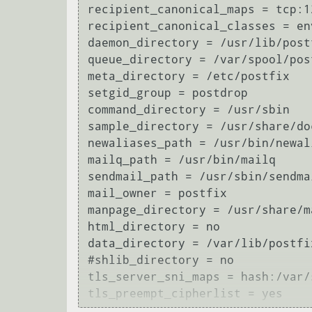
recipient_canonical_maps = tcp:1
recipient_canonical_classes = en
daemon_directory = /usr/lib/postf
queue_directory = /var/spool/post
meta_directory = /etc/postfix

setgid_group = postdrop

command_directory = /usr/sbin

sample_directory = /usr/share/do
newaliases_path = /usr/bin/newali
mailq_path = /usr/bin/mailq

sendmail_path = /usr/sbin/sendmai
mail_owner = postfix

manpage_directory = /usr/share/ma
html_directory = no

data_directory = /var/lib/postfix
#shlib_directory = no

tls_server_sni_maps = hash:/var/
tls_preempt_cipherlist = yes