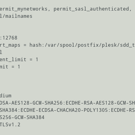
ermit_mynetworks, permit_sasl_authenticated, 
l/mailnames

12768

rt_maps = hash:/var/spool/postfix/plesk/sdd_t


ent_limit = 1

it = 1

ium

DSA-AES128-GCM-SHA256:ECDHE-RSA-AES128-GCM-SH
SHA384:ECDHE-ECDSA-CHACHA20-POLY1305:ECDHE-RS
S256-GCM-SHA384

LSv1.2
