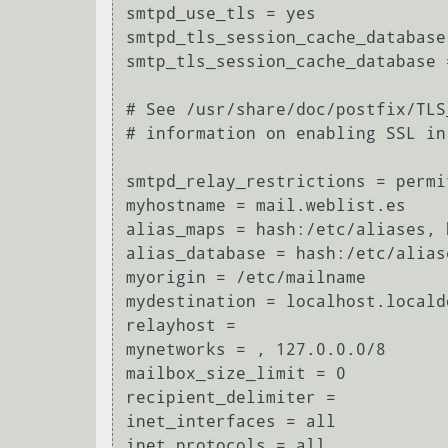
smtpd_use_tls = yes

smtpd_tls_session_cache_database
smtp_tls_session_cache_database 
# See /usr/share/doc/postfix/TLS
# information on enabling SSL in
smtpd_relay_restrictions = permi
myhostname = mail.weblist.es

alias_maps = hash:/etc/aliases, 
alias_database = hash:/etc/aliase
myorigin = /etc/mailname

mydestination = localhost.locald
relayhost =

mynetworks = , 127.0.0.0/8

mailbox_size_limit = 0

recipient_delimiter =

inet_interfaces = all

inet_protocols = all
