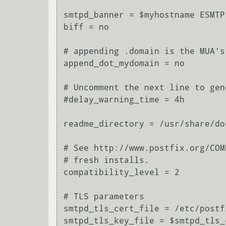
smtpd_banner = $myhostname ESMTP
biff = no

# appending .domain is the MUA's 
append_dot_mydomain = no

# Uncomment the next line to gen
#delay_warning_time = 4h

readme_directory = /usr/share/do
# See http://www.postfix.org/COM
# fresh installs.

compatibility_level = 2

# TLS parameters

smtpd_tls_cert_file = /etc/postf
smtpd_tls_key_file = $smtpd_tls_