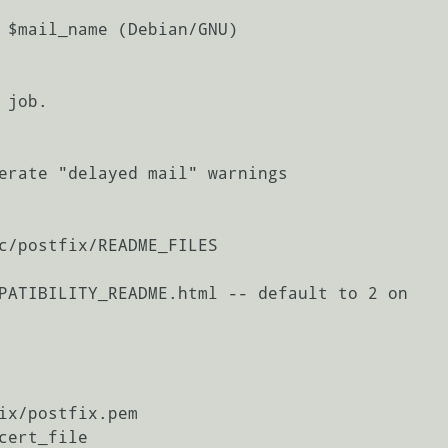
 $mail_name (Debian/GNU)

job.

erate "delayed mail" warnings

c/postfix/README_FILES

PATIBILITY_README.html -- default to 2 on

ix/postfix.pem

cert_file
