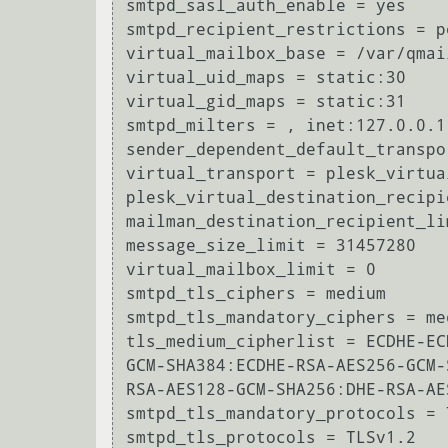
smtpd_sasl_auth_enable = yes

smtpd_recipient_restrictions = p
virtual_mailbox_base = /var/qmai
virtual_uid_maps = static:30

virtual_gid_maps = static:31

smtpd_milters = , inet:127.0.0.1:
sender_dependent_default_transpo
virtual_transport = plesk_virtual
plesk_virtual_destination_recipi
mailman_destination_recipient_lim
message_size_limit = 31457280

virtual_mailbox_limit = 0

smtpd_tls_ciphers = medium

smtpd_tls_mandatory_ciphers = med
tls_medium_cipherlist = ECDHE-EC
GCM-SHA384:ECDHE-RSA-AES256-GCM-
RSA-AES128-GCM-SHA256:DHE-RSA-AE
smtpd_tls_mandatory_protocols = T
smtpd_tls_protocols = TLSv1.2
