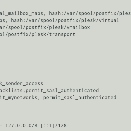
al_mailbox_maps, hash:/var/spool/postfix/ples
ps, hash:/var/spool/postfix/plesk/virtual

ar/spool/postfix/plesk/vmailbox

ol/postfix/plesk/transport

k_sender_access 
acklists,permit_sasl_authenticated

it_mynetworks, permit_sasl_authenticated

= 127.0.0.0/8 [::1]/128
