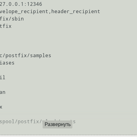
27.0.0.1:12346

velope_recipient,header_recipient

ix/sbin

fix

c/postfix/samples

ases

l

n



spool/postfix/plesk/certs

Развернуть