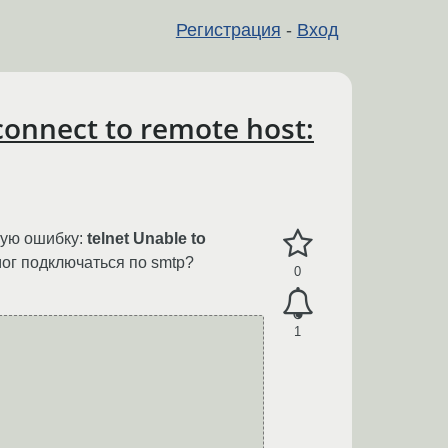
Регистрация
-
Вход
nnect to remote host:
щую ошибку:
telnet Unable to
мог подключаться по smtp?
0
1