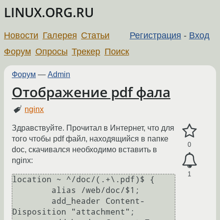
LINUX.ORG.RU
Новости
Галерея
Статьи
Регистрация
-
Вход
Форум
Опросы
Трекер
Поиск
Форум
—
Admin
Отображение pdf фала
nginx
Здравствуйте. Прочитал в Интернет, что для
того чтобы pdf файл, находящийся в папке
0
doc, скачивался необходимо вставить в
nginx:
1
location ~ ^/doc/(.+\.pdf)$ {

        alias /web/doc/$1;

        add_header Content-
Disposition "attachment";
