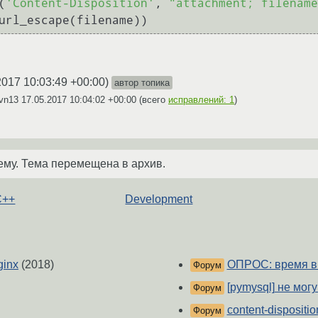
(
'Content-Disposition'
, 
"attachment; filename
2017 10:03:49 +00:00
)
автор топика
bvn13
17.05.2017 10:04:02 +00:00
(всего
исправлений: 1
)
ему. Тема перемещена в архив.
C++
Development
ginx
(2018)
ОПРОС: время в
Форум
[pymysql] не мог
Форум
content-dispositi
Форум