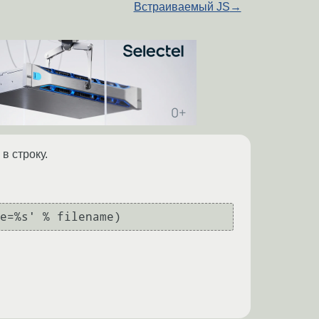
Встраиваемый JS
→
в строку.