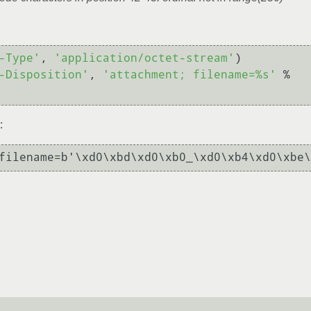
-Type'
, 
'application/octet-stream'
)

-Disposition'
, 
'attachment; filename=%s'
 % 
: