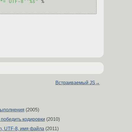
*= UTF-8''%s"
 % 
Встраиваемый JS
→
ыполнения
(2005)
у победить кодировки
(2010)
on, UTF-8, имя файла
(2011)