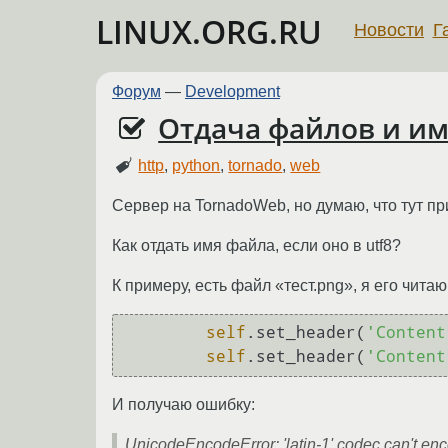
LINUX.ORG.RU
Новости
Г
Форум
—
Development
Отдача файлов и им
http
,
python
,
tornado
,
web
Сервер на TornadoWeb, но думаю, что тут п
Как отдать имя файла, если оно в utf8?
К примеру, есть файл «тест.png», я его чита
self
.set_header(
'Content
self
.set_header(
'Content
И получаю ошибку:
UnicodeEncodeError: 'latin-1' codec can't enc