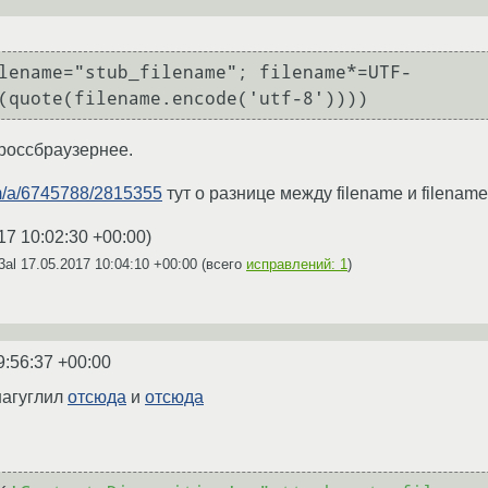
lename="stub_filename"; filename*=UTF-
(quote(filename.encode('utf-8'))))
 кроссбраузернее.
om/a/6745788/2815355
тут о разнице между filename и filename
17 10:02:30 +00:00
)
3al
17.05.2017 10:04:10 +00:00
(всего
исправлений: 1
)
9:56:37 +00:00
нагуглил
отсюда
и
отсюда