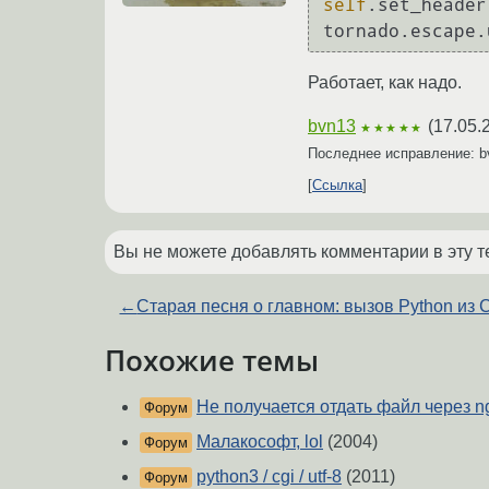
self
.set_header
Работает, как надо.
bvn13
(
17.05.
★★★★★
Последнее исправление: 
Ссылка
Вы не можете добавлять комментарии в эту т
←
Старая песня о главном: вызов Python из 
Похожие темы
Не получается отдать файл через n
Форум
Малакософт, lol
(2004)
Форум
python3 / cgi / utf-8
(2011)
Форум