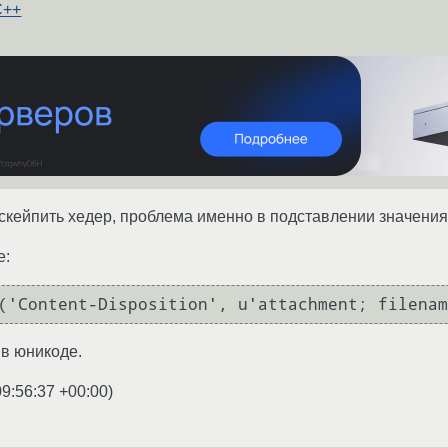
C++
скейпить хедер, проблема именно в подставлении значения 
е:
 в юникоде.
09:56:37 +00:00
)