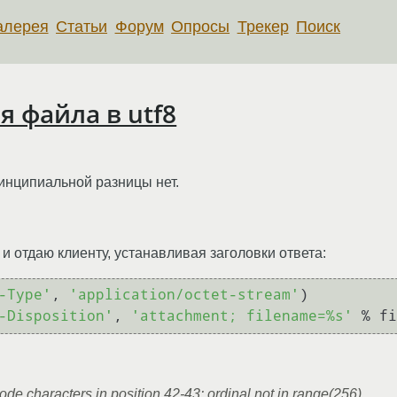
алерея
Статьи
Форум
Опросы
Трекер
Поиск
я файла в utf8
ринципиальной разницы нет.
ю и отдаю клиенту, устанавливая заголовки ответа:
-Type'
, 
'application/octet-stream'
)

-Disposition'
, 
'attachment; filename=%s'
ode characters in position 42-43: ordinal not in range(256)