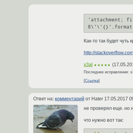
'attachment; fi
8\'\'{}'.format
Как-то так будет чуть
http://stackoverflow.c
x3al
(
17.05.20
★★★★★
Последнее исправление: x
Ссылка
Ответ на:
комментарий
от Hater
17.05.2017 0
не проверял еще. но 
что нужно вот так: