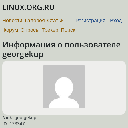
LINUX.ORG.RU
Новости
Галерея
Статьи
Регистрация
-
Вход
Форум
Опросы
Трекер
Поиск
Информация о пользователе
georgekup
Nick:
georgekup
ID:
173347