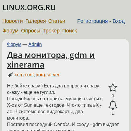
LINUX.ORG.RU
Новости
Галерея
Статьи
Регистрация
-
Вход
Форум
Опросы
Трекер
Поиск
Форум
—
Admin
Два монитора, gdm и
xinerama
xorg.conf
,
xorg-server
Не бейте сразу ) Есть два вопроса и сразу
скажу - еще не гуглил.
0
Понадобилось сотворить эмуляцию чистых
Х-ов от Sun еще тех годов. Что-то типа #X -
ac. В системе две видеокарты, два
1
монитора..
Поставил последний CentOs. И сходу - gdm выдает
логин не на той карте, где хочу.