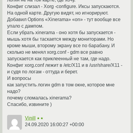
Конфиг слизал - Xorg -configure. Иксы запускаются.
На одной карте. Другую видят, но игнорируют.
Добавил Options «Xinerama» «on» - тут вообще все
упало с дампом.
Если убрать xinerama - оно хотя бы запускается -
мышь хотя бы таскается между мониторами. Но
кроме мыши, второму экрану все по барабану. И
сколько не менял xorg.conf - gdm все равно
запускается как приклеенный не там, где надо.
Конфиг xorg.conf лежит в /etc/X11 и в /usr/share/X11 -
и судя по логам - оттуда и берет.
И вопросы
как запустить логин gdm в том окне, которое мне
надо?
почему сломалась xinerama?
Спасибо, извините )
Vinill
★★
24.09.2020 16:00:27 +00:00