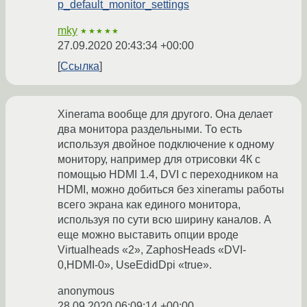
p_default_monitor_settings
mky
★★★★★
27.09.2020 20:43:34 +00:00
Ссылка
Xinerama вообще для другого. Она делает
два монитора раздельными. То есть
используя двойное подключение к одному
монитору, например для отрисовки 4К с
помощью HDMI 1.4, DVI с переходником на
HDMI, можно добиться без xineramы работы
всего экрана как единого монитора,
используя по сути всю ширину каналов. А
еще можно выставить опции вроде
Virtualheads «2», ZaphosHeads «DVI-
0,HDMI-0», UseEdidDpi «true».
anonymous
28.09.2020 06:09:14 +00:00