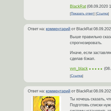
BlackRat
(
08.09.2020 1
Показать ответ
Ссылка
Ответ на:
комментарий
от BlackRat
08.09.202
Выше правильно сказа
спрогнозировать.
Иначе, если заставляю
сделав бэкап.
vvn_black
(
08.
★★★★★
Ссылка
Ответ на:
комментарий
от BlackRat
08.09.202
Ты хочешь сказать, ч
Подготовь списки нуж
систему установить эт