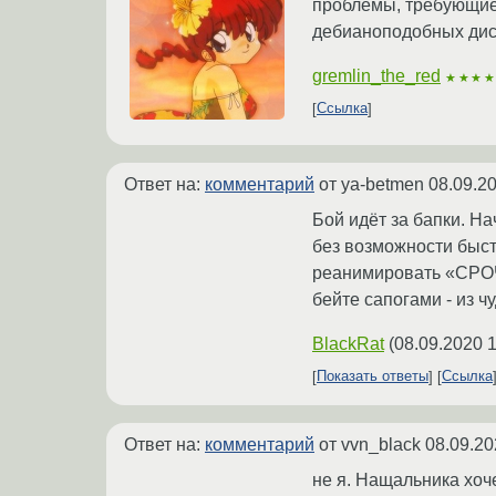
проблемы, требующие 
дебианоподобных дист
gremlin_the_red
★★★
Ссылка
Ответ на:
комментарий
от ya-betmen
08.09.20
Бой идёт за бапки. На
без возможности быст
реанимировать «СРО
бейте сапогами - из 
BlackRat
(
08.09.2020 1
Показать ответы
Ссылка
Ответ на:
комментарий
от vvn_black
08.09.20
не я. Нащальника хоче