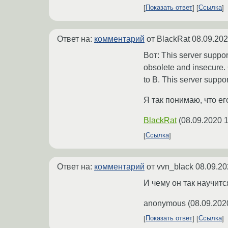
Показать ответ
Ссылка
Ответ на:
комментарий
от BlackRat
08.09.202
Вот: This server suppo
obsolete and insecure.
to B. This server suppo
Я так понимаю, что ег
BlackRat
(
08.09.2020 1
Ссылка
Ответ на:
комментарий
от vvn_black
08.09.20
И чему он так научится
anonymous
(
08.09.202
Показать ответ
Ссылка