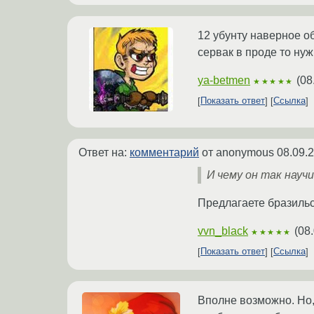
12 убунту наверное об
сервак в проде то нуж
ya-betmen
(
08
★★★★★
Показать ответ
Ссылка
Ответ на:
комментарий
от anonymous
08.09.
И чему он так научи
Предлагаете бразильс
vvn_black
(
08.
★★★★★
Показать ответ
Ссылка
Вполне возможно. Но,