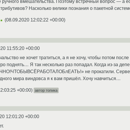
ручного вмешательства. Поэтому встречный вопрос — а ес
рибутивов? Насколько велики познания о пакетной систем
(
08.09.2020 12:02:22 +00:00
)
★★
20 11:55:20 +00:00
чальство не хочет тратиться, а я не хочу, чтобы потом посл
ро поднять… Я так несколько раз попадал. Когда из-за деп
ЧНО!ЧТОБЫВСЁРАБОТАЛОБлЕАТЬ!» не прокатили. Сервер ле
чудного мира виндовса я к вам пришёл. Хочу навчиться…
2:03:25 +00:00
)
автор топика
20 12:01:20 +00:00
т.