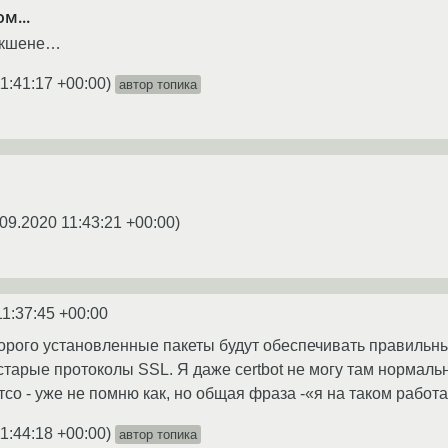
м...
дакшене…
1:41:17 +00:00
)
автор топика
09.2020 11:43:21 +00:00
)
11:37:45 +00:00
торого установленные пакеты будут обеспечивать правильны
старые протоколы SSL. Я даже certbot не могу там нормаль
тсо - уже не помню как, но общая фраза -«я на таком работ
1:44:18 +00:00
)
автор топика