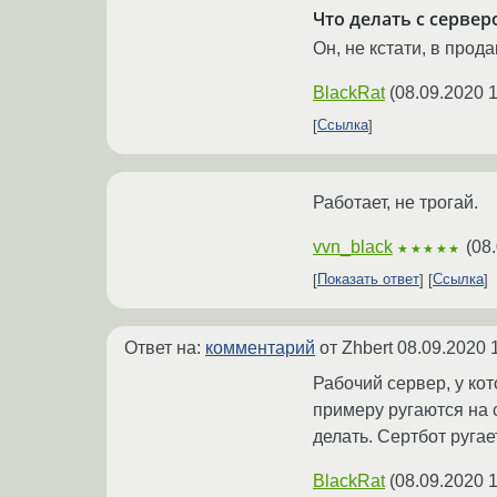
Что делать с серверо
Он, не кстати, в про
BlackRat
(
08.09.2020 1
Ссылка
Работает, не трогай.
vvn_black
(
08.
★★★★★
Показать ответ
Ссылка
Ответ на:
комментарий
от Zhbert
08.09.2020 
Рабочий сервер, у ко
примеру ругаются на 
делать. Сертбот ругае
BlackRat
(
08.09.2020 1