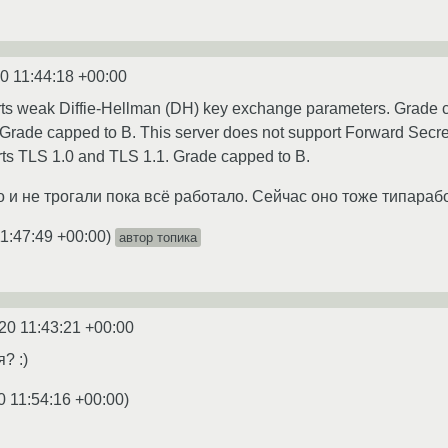
0 11:44:18 +00:00
rts weak Diffie-Hellman (DH) key exchange parameters. Grade c
 Grade capped to B. This server does not support Forward Secr
rts TLS 1.0 and TLS 1.1. Grade capped to B.
о и не трогали пока всё работало. Сейчас оно тоже типарабо
1:47:49 +00:00
)
автор топика
20 11:43:21 +00:00
? :)
0 11:54:16 +00:00
)