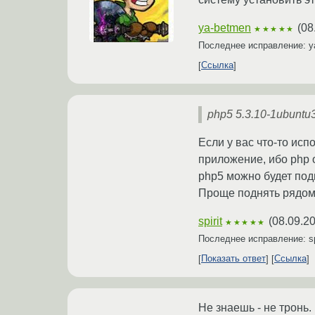
ya-betmen
(
08
★★★★★
Последнее исправление: 
Ссылка
php5 5.3.10-1ubuntu
Если у вас что-то исп
приложение, ибо php 
php5 можно будет подн
Проще поднять рядом 
spirit
(
08.09.2
★★★★★
Последнее исправление: sp
Показать ответ
Ссылка
Не знаешь - не тронь.