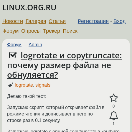
LINUX.ORG.RU
Новости
Галерея
Статьи
Регистрация
-
Вход
Форум
Опросы
Трекер
Поиск
Форум
—
Admin
logrotate и copytruncate:
почему размер файла не
обнуляется?
logrotate
,
signals
Делаю такой тест:
0
Запускаю скрипт, который открывает файл в
режиме чтения и дописывает в него по
строке раз в 0.1 секунду.
1
Запускаю logrotate с опцией copytruncate в конфиге,