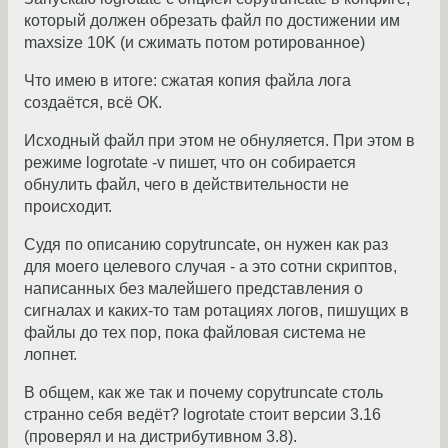
который должен обрезать файл по достижении им
maxsize 10K (и сжимать потом ротированное)
Что имею в итоге: сжатая копия файла лога
создаётся, всё ОК.
Исходный файл при этом не обнуляется. При этом в
режиме logrotate -v пишет, что он собирается
обнулить файл, чего в действительности не
происходит.
Судя по описанию copytruncate, он нужен как раз
для моего целевого случая - а это сотни скриптов,
написанных без малейшего представления о
сигналах и каких-то там ротациях логов, пишущих в
файлы до тех пор, пока файловая система не
лопнет.
В общем, как же так и почему copytruncate столь
странно себя ведёт? logrotate стоит версии 3.16
(проверял и на дистрибутивном 3.8).