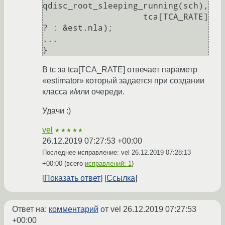
qdisc_root_sleeping_running(sch),

                    tca[TCA_RATE] 
? : &est.nla);

...

В tc за tca[TCA_RATE] отвечает параметр
«estimator» который задается при создании
класса и/или очереди.
Удачи :)
vel
★★★★★
26.12.2019 07:27:53 +00:00
Последнее исправление: vel
26.12.2019 07:28:13
+00:00
(всего
исправлений: 1
)
Показать ответ
Ссылка
Ответ на:
комментарий
от vel
26.12.2019 07:27:53
+00:00