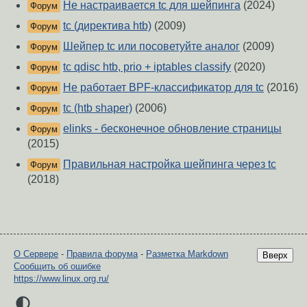
Не настраивается tc для шейпинга
(2024)
Форум
tc (директива htb)
(2009)
Форум
Шейпер tc или посоветуйте аналог
(2009)
Форум
tc qdisc htb, prio + iptables classify
(2020)
Форум
Не работает BPF-классификатор для tc
(2016)
Форум
tc (htb shaper)
(2006)
Форум
elinks - бесконечное обновление страницы
Форум
(2015)
Правильная настройка шейпинга через tc
Форум
(2018)
О Сервере
-
Правила форума
-
Разметка Markdown
Вверх
Сообщить об ошибке
https://www.linux.org.ru/