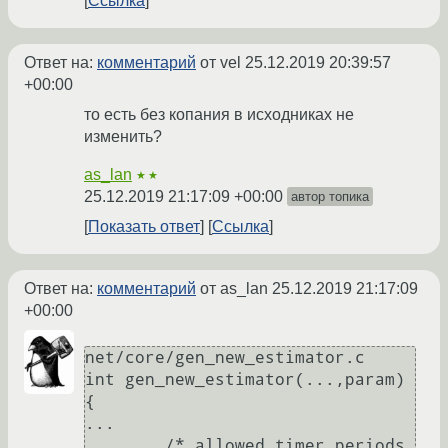
Ссылка
Ответ на:
комментарий
от vel
25.12.2019 20:39:57
+00:00
то есть без копания в исходниках не
изменить?
as_lan
★★
25.12.2019 21:17:09 +00:00
автор топика
Показать ответ
Ссылка
Ответ на:
комментарий
от as_lan
25.12.2019 21:17:09
+00:00
net/core/gen_new_estimator.c

int gen_new_estimator(...,param) 
{

...

        /* allowed timer periods 