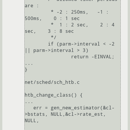
are :

         * -2 : 250ms,   -1 : 
500ms,    0 : 1 sec

         *  1 : 2 sec,    2 : 4 
sec,    3 : 8 sec

         */

        if (parm->interval < -2 
|| parm->interval > 3)

                return -EINVAL;

...

}

net/sched/sch_htb.c

htb_change_class() {

...

   err = gen_new_estimator(&cl-
>bstats, NULL,&cl->rate_est, 
NULL,
