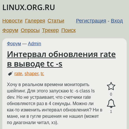
LINUX.ORG.RU
Новости
Галерея
Статьи
Регистрация
-
Вход
Форум
Опросы
Трекер
Поиск
Форум
—
Admin
Интервал обновления rate
в выводе tc -s
rate
,
shaper
,
tc
Хочу в реальном времени мониторить
шейпинг. Для этого запускаю tc -s class ls
0
dev. Но не устраивает, что счетчики rate
обновляются раз в 4 секунды. Можно ли
как-то изменить интервал обновления? Ни в
1
мане, ни в гугле решения не нашел (может
по диагонали читал, хз).