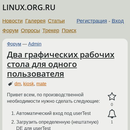
LINUX.ORG.RU
Новости
Галерея
Статьи
Регистрация
-
Вход
Форум
Опросы
Трекер
Поиск
Форум
—
Admin
Два графических рабочих
стола для одного
пользователя
dm
,
kiosk
,
mate
Привет всем, по производственной
необходимости нужно сделать следующие:
0
Автоматический вход под userTest
Загрузить определенную (нештатную)
1
DE для userTest