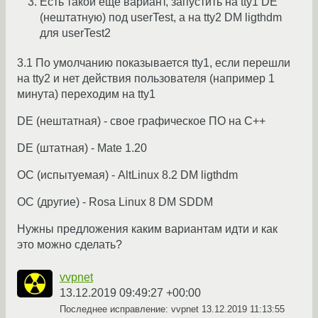
Есть такой ещё вариант, запустить на tty1 DE
(нештатную) под userTest, а на tty2 DM ligthdm
для userTest2
3.1 По умолчанию показывается tty1, если перешли
на tty2 и нет действия пользователя (например 1
минута) переходим на tty1
DE (нештатная) - свое графическое ПО на С++
DE (штатная) - Mate 1.20
ОС (испытуемая) - AltLinux 8.2 DM ligthdm
ОС (другие) - Rosa Linux 8 DM SDDM
Нужны предложения каким вариантам идти и как
это можно сделать?
vvpnet
13.12.2019 09:49:27 +00:00
Последнее исправление: vvpnet
13.12.2019 11:13:55