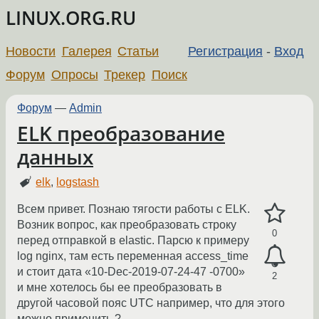
LINUX.ORG.RU
Новости
Галерея
Статьи
Регистрация
-
Вход
Форум
Опросы
Трекер
Поиск
Форум
—
Admin
ELK преобразование
данных
elk
,
logstash
Всем привет. Познаю тягости работы с ELK.
Возник вопрос, как преобразовать строку
0
перед отправкой в elastic. Парсю к примеру
log nginx, там есть переменная access_time
и стоит дата «10-Dec-2019-07-24-47 -0700»
2
и мне хотелось бы ее преобразовать в
другой часовой пояс UTC например, что для этого
можно применить ?