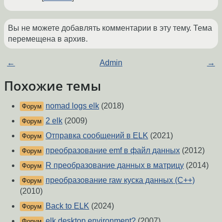
Вы не можете добавлять комментарии в эту тему. Тема
перемещена в архив.
←
Admin
→
Похожие темы
nomad logs elk
(2018)
Форум
2 elk
(2009)
Форум
Отправка сообщений в ELK
(2021)
Форум
преобразование emf в файл данных
(2012)
Форум
R преобразование данных в матрицу
(2014)
Форум
преобразование raw куска данных (C++)
Форум
(2010)
Back to ELK
(2024)
Форум
elk desktop environment?
(2007)
Форум