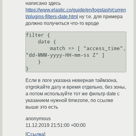
написано здесь
https://www.elastic.co/guide/en/logstash/curren
t/plugins-filters-date.html
ну т.е. для примера
должно получиться что-то вроде
filter {

    date {

        match => [ "access_time", 
"dd-MMM-yyyy-HH-mm-ss Z" ]

    }

Если в логе указана неверная таймзона,
отgrokайте дату и время отдельно, без зоны,
а потом используйте тот же фильтр date с
указанием нужной timezone, по ссылке
выше это есть
anonymous
11.12.2019 21:51:00 +00:00
Ссылка