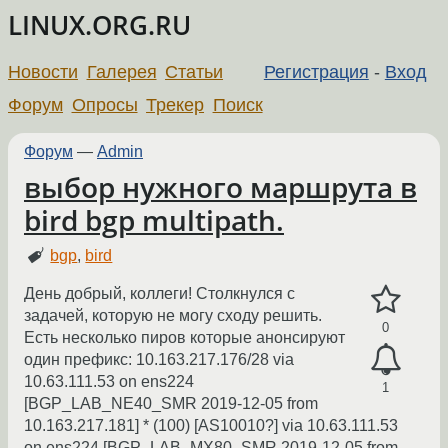
LINUX.ORG.RU
Новости
Галерея
Статьи
Регистрация
-
Вход
Форум
Опросы
Трекер
Поиск
Форум
—
Admin
выбор нужного маршрута в
bird bgp multipath.
bgp
,
bird
День добрый, коллеги! Столкнулся с
задачей, которую не могу сходу решить.
0
Есть несколько пиров которые анонсируют
один префикс: 10.163.217.176/28 via
10.63.111.53 on ens224
1
[BGP_LAB_NE40_SMR 2019-12-05 from
10.163.217.181] * (100) [AS10010?] via 10.63.111.53
on ens224 [BGP_LAB_MX80_SMR 2019-12-05 from