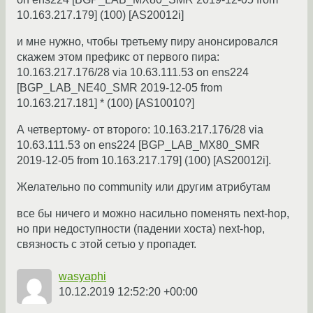
10.163.217.179] (100) [AS20012i]
и мне нужно, чтобы третьему пиру анонсировался
скажем этом префикс от первого пира:
10.163.217.176/28 via 10.63.111.53 on ens224
[BGP_LAB_NE40_SMR 2019-12-05 from
10.163.217.181] * (100) [AS10010?]
А четвертому- от второго: 10.163.217.176/28 via
10.63.111.53 on ens224 [BGP_LAB_MX80_SMR
2019-12-05 from 10.163.217.179] (100) [AS20012i].
Желательно по community или другим атрибутам
все бы ничего и можно насильно поменять next-hop,
но при недоступности (падении хоста) next-hop,
связность с этой сетью у пропадет.
wasyaphi
10.12.2019 12:52:20 +00:00