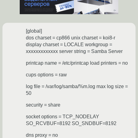
[global]
dos charset = cp866 unix charset = koi8-r
display charset = LOCALE workgroup =
xxxxxxxxxxxxx server string = Samba Server
printcap name = /etc/printcap load printers = no
cups options = raw
log file = /var/log/samba/%m.log max log size =
50
security = share
socket options = TCP_NODELAY
SO_RCVBUF=8192 SO_SNDBUF=8192
dns proxy = no