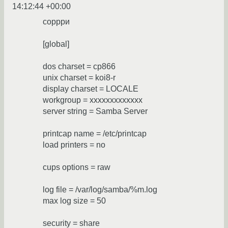
14:12:44 +00:00
соррри
[global]
dos charset = cp866
unix charset = koi8-r
display charset = LOCALE
workgroup = xxxxxxxxxxxxx
server string = Samba Server
printcap name = /etc/printcap
load printers = no
cups options = raw
log file = /var/log/samba/%m.log
max log size = 50
security = share