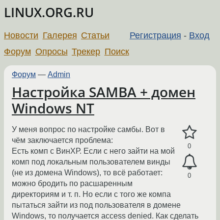
LINUX.ORG.RU
Новости
Галерея
Статьи
Регистрация
-
Вход
Форум
Опросы
Трекер
Поиск
Форум
—
Admin
Настройка SAMBA + домен
Windows NT
У меня вопрос по настройке самбы. Вот в
чём заключается проблема:
0
Есть комп с ВинХР. Если с него зайти на мой
комп под локальным пользователем винды
(не из домена Windows), то всё работает:
0
можно бродить по расшаренным
директориям и т. п. Но если с того же компа
пытаться зайти из под пользователя в домене
Windows, то получается access denied. Как сделать