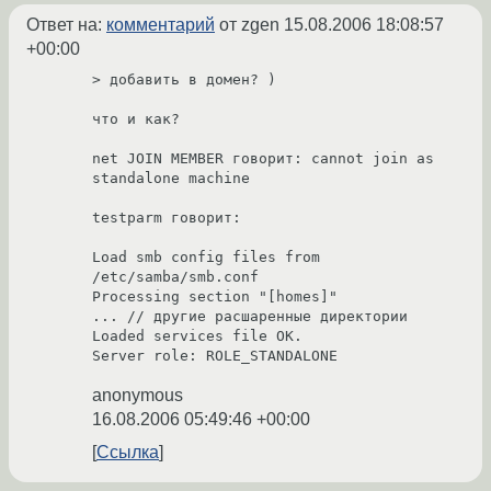
Ответ на:
комментарий
от zgen
15.08.2006 18:08:57
+00:00
> добавить в домен? )

что и как?

net JOIN MEMBER говорит: cannot join as 
standalone machine

testparm говорит:

Load smb config files from 
/etc/samba/smb.conf

Processing section "[homes]"

... // другие расшаренные директории

Loaded services file OK.

Server role: ROLE_STANDALONE
anonymous
16.08.2006 05:49:46 +00:00
Ссылка