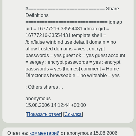
#============================ Share
Definitions
============================== idmap
uid = 16777216-33554431 idmap gid =
16777216-33554431 template shell =
/bin/false winbind use default domain = no
allow trusted domains = yes ; encrypt
passwords = yes guest ok = yes guest account
= sergey ; encrypt passwords = yes ; encrypt
passwords = yes [homes] comment = Home
Directories browseable = no writeable = yes
; Others shares ...
anonymous
15.08.2006 14:12:44 +00:00
Показать ответ
Ссылка
Ответ на:
комментарий
от anonymous
15.08.2006