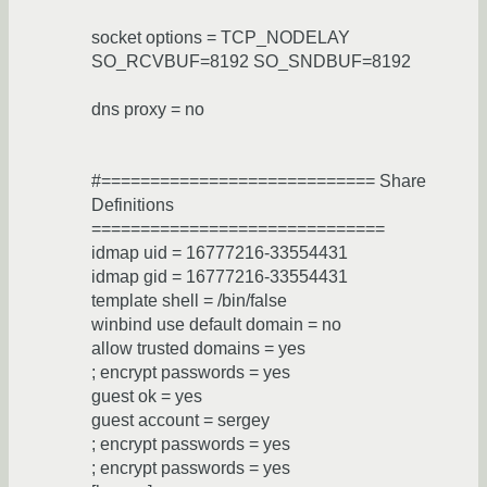
socket options = TCP_NODELAY
SO_RCVBUF=8192 SO_SNDBUF=8192
dns proxy = no
#============================ Share
Definitions
==============================
idmap uid = 16777216-33554431
idmap gid = 16777216-33554431
template shell = /bin/false
winbind use default domain = no
allow trusted domains = yes
; encrypt passwords = yes
guest ok = yes
guest account = sergey
; encrypt passwords = yes
; encrypt passwords = yes