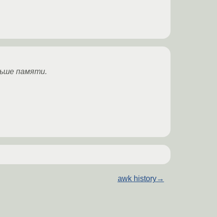
ньше памяти.
awk history
→