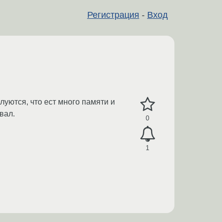
Регистрация
-
Вход
луются, что ест много памяти и
вал.
0
1