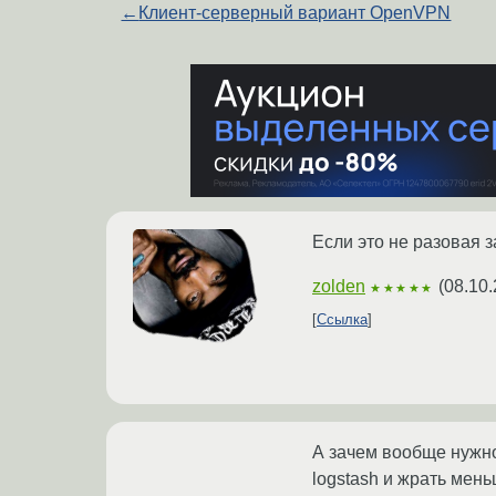
←
Клиент-серверный вариант OpenVPN
Если это не разовая за
zolden
(
08.10.
★★★★★
Ссылка
А зачем вообще нужно
logstash и жрать мен