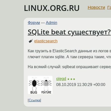
LINUX.ORG.RU
Новости
Г
Форум
—
Admin
SQLite beat существует?
elasticsearch
Как грузить в ElasticSearch данные из логов
глючит плагин sqlite. А там сервера такие, ч
На всякий случай: sqlbeat опрашивает сервер
olegd
★★★
08.10.2019 11:30:29 +00:00
Ссылка