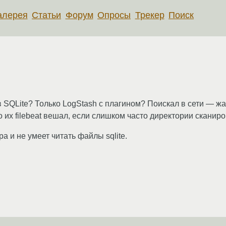
алерея
Статьи
Форум
Опросы
Трекер
Поиск
 в SQLite? Только LogStash с плагином? Поискал в сети — жа
то их filebeat вешал, если слишком часто директории сканиро
а и не умеет читать файлы sqlite.