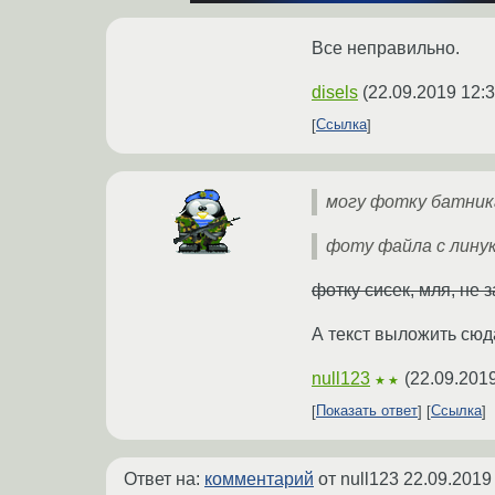
Все неправильно.
disels
(
22.09.2019 12:3
Ссылка
могу фотку батник
фоту файла с лину
фотку сисек, мля, не 
А текст выложить сюд
null123
(
22.09.2019
★★
Показать ответ
Ссылка
Ответ на:
комментарий
от null123
22.09.2019