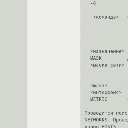
  -6           Принудительное использование протокола IPv6.

   <команда>   Одна из следующих команд:

                 PRINT     Печать марш
                 ADD       Добавление марш
                 DELETE    Удаление марш
                 CHANGE    Изменение существующего ма
  <назначение> Задает узел.

  MASK         Далее следует значение параметра "маска_сети".

  <маска_сети> Значение маски подсети для записи данного маршрута.

               Если этот параметр не задан, по умолчанию используется

               значение 255.255.255.255.

  <шлюз>       Шлюз.

  <интерфейс>  Номер интерфейса для указанного маршрута.

  METRIC       Определение метрики, т. е. затрат для узла назначения.

Проводится поис
NETWORKS. Прово
узлов HOSTS.
