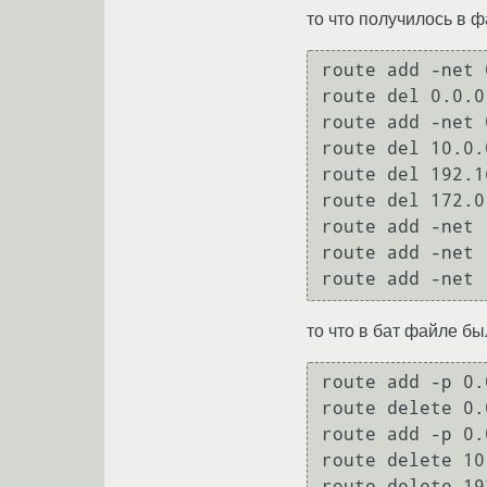
то что получилось в ф
route add -net 
route del 0.0.0
route add -net 
route del 10.0.
route del 192.1
route del 172.0
route add -net 
route add -net 
то что в бат файле бы
route add -p 0.
route delete 0.
route add -p 0.
route delete 10
route delete 19