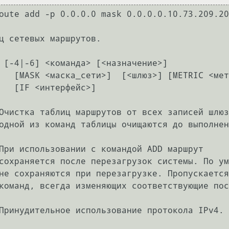
oute add -p 0.0.0.0 mask 0.0.0.0.10.73.209.20
ц сетевых маршрутов.

 [-4|-6] <команда> [<назначение>]

<метрика>]

ейс>]
