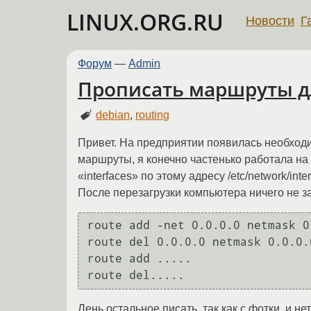
LINUX.ORG.RU
Новости
Г
Форум
—
Admin
Прописать маршруты дл
debian
,
routing
Привет. На предприятии появилась необходим
маршруты, я конечно частенько работала на 
«interfaces» по этому адресу /etc/network/in
После перезагрузки компьютера ничего не за
route add -net 0.0.0.0 netmask 0
route del 0.0.0.0 netmask 0.0.0.
route add .....

Лень остальное писать, так как с фотки, и н