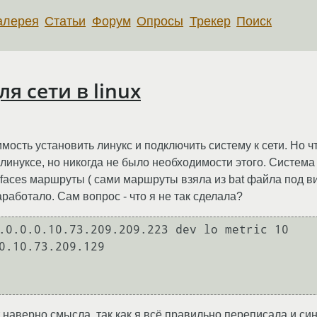
алерея
Статьи
Форум
Опросы
Трекер
Поиск
я сети в linux
ость установить линукс и подключить систему к сети. Но ч
линуксе, но никогда не было необходимости этого. Система
terfaces маршруты ( сами маршруты взяла из bat файла под в
работало. Сам вопрос - что я не так сделала?
.0.0.0.10.73.209.209.223 dev lo metric 10

0.10.73.209.129

ет наверно смысла, так как я всё правильно переписала и си