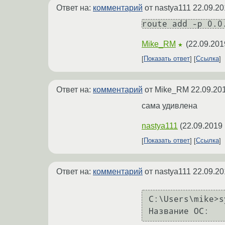
Ответ на:
комментарий
от nastya111
22.09.20
route add -p 0.0
Mike_RM
(
22.09.201
★
Показать ответ
Ссылка
Ответ на:
комментарий
от Mike_RM
22.09.20
сама удивлена
nastya111
(
22.09.2019 
Показать ответ
Ссылка
Ответ на:
комментарий
от nastya111
22.09.20
C:\Users\mike>s