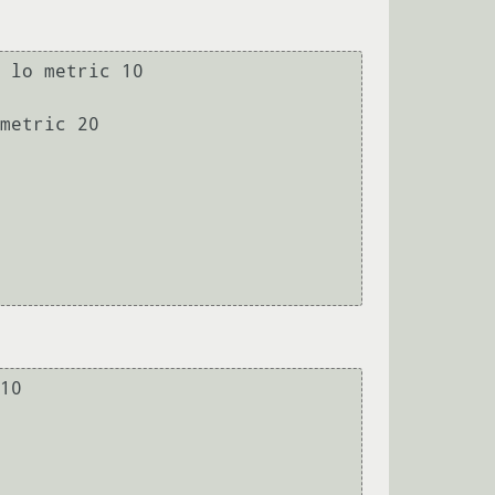
 lo metric 10

metric 20

10
