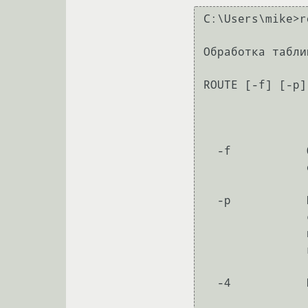
C:\Users\mike>r
Обработка табли
ROUTE [-f] [-p]
                  [MASK <маска_сети>]  [<шлюз>] [METRIC 
                  [IF <интерф
  -f           Очистка таблиц маршрутов от всех записей шлюзов. При указании

               одной из команд таблицы очищаются до выполнения команды.

  -p           При использовании с командой ADD маршрут

               сохраняется после перезагрузок системы. По умолчанию маршруты

               не сохраняются при перезагрузке. Пропускается для остальных

               команд, всегда изменяющих соответствующие постоянные маршруты.

  -4           Принудительное использование протокола IPv4.
