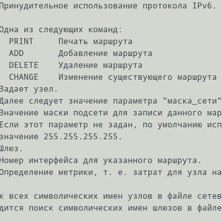
рута

рута

рута

ршрута

к всех символических имен узлов в файле сетев
дится поиск символических имен шлюзов в файле