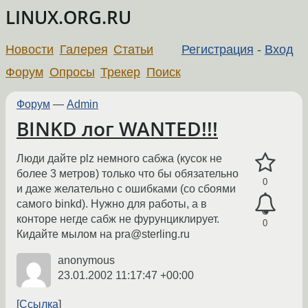
LINUX.ORG.RU
Новости
Галерея
Статьи
Регистрация
-
Вход
Форум
Опросы
Трекер
Поиск
Форум
—
Admin
BINKD лог WANTED!!!
Люди дайте plz немного сабжа (кусок не
более 3 метров) только что бы обязательно
0
и даже желательно с ошибками (со сбоями
самого binkd). Нужно для работы, а в
конторе негде сабж не фурунциклирует.
0
Кидайте мылом на pra@sterling.ru
anonymous
23.01.2002 11:17:47 +00:00
Ссылка