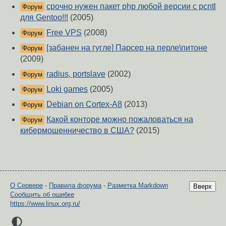
срочно нужен пакет php любой версии с pcntl
Форум
для Gentoo!!!
(2005)
Free VPS
(2008)
Форум
[забанен на гугле] Парсер на перле\питоне
Форум
(2009)
radius, portslave
(2002)
Форум
Loki games
(2005)
Форум
Debian on Cortex-A8
(2013)
Форум
Какой конторе можно пожаловаться на
Форум
кибермошенничество в США?
(2015)
О Сервере
-
Правила форума
-
Разметка Markdown
Вверх
Сообщить об ошибке
https://www.linux.org.ru/