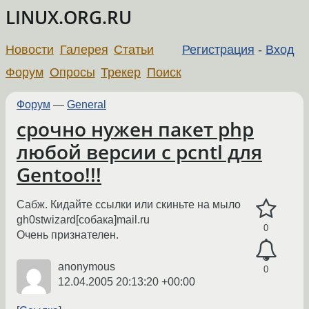
LINUX.ORG.RU
Новости
Галерея
Статьи
Регистрация
-
Вход
Форум
Опросы
Трекер
Поиск
Форум
—
General
срочно нужен пакет php
любой версии с pcntl для
Gentoo!!!
Сабж. Кидайте ссылки или скиньте на мыло
gh0stwizard[собака]mail.ru
0
Очень признателен.
anonymous
0
12.04.2005 20:13:20 +00:00