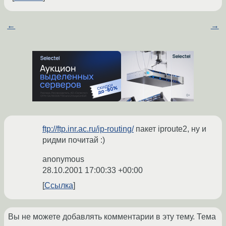
←
→
ftp://ftp.inr.ac.ru/ip-routing/
пакет iproute2, ну и
ридми почитай :)
anonymous
28.10.2001 17:00:33 +00:00
Ссылка
Вы не можете добавлять комментарии в эту тему. Тема