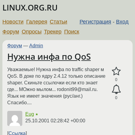
LINUX.ORG.RU
Новости
Галерея
Статьи
Регистрация
-
Вход
Форум
Опросы
Трекер
Поиск
Форум
—
Admin
Нужна инфа по QoS
Уважаемые! Нужна инфа по traffic shaper м
QoS. В доке по ядру 2.4.12 только описание
0
shaper. Скиньте ссылочки если кто знает
где... МОжно мылом... rodonit99@mail.ru.
Язык не имеет значения (рус/анг.)
0
Спасибо....
Eug
★
25.10.2001 02:28:42 +00:00
Ссылка