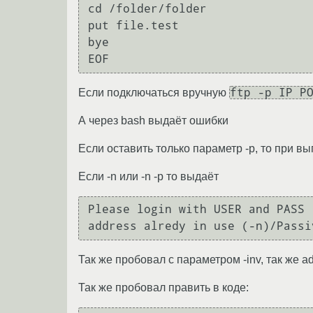
cd /folder/folder

put file.test

bye

ftp -p IP P
Если подключаться вручную
А через bash выдаёт ошибки
Если оставить только параметр -p, то при 
Если -n или -n -p то выдаёт
Please login with USER and PASS

Так же пробовал с параметром -inv, так же ad
Так же пробовал править в коде: