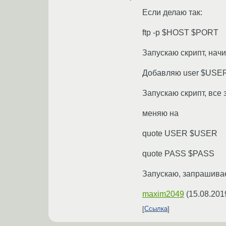
Если делаю так:
ftp -p $HOST $PORT
Запускаю скрипт, нач
Добавляю user $USE
Запускаю скрипт, все
меняю на
quote USER $USER
quote PASS $PASS
Запускаю, запрашивае
maxim2049
(
15.08.201
Ссылка