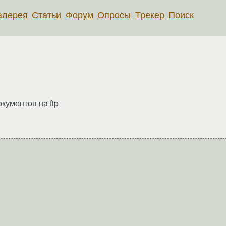
алерея
Статьи
Форум
Опросы
Трекер
Поиск
кументов на ftp