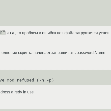
ORT
и т.д., то проблем и ошибок нет, файл загружается успеш
выполнении скрипта начинает запрашивать password:Name
dress alredy in use