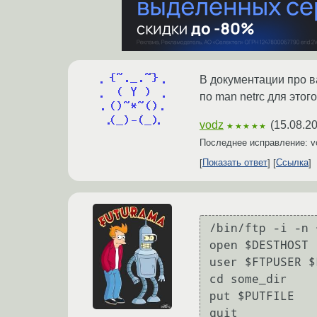
В документации про ваш
по man netrc для этого
vodz
(
15.08.2
★★★★★
Последнее исправление: 
Показать ответ
Ссылка
/bin/ftp -i -n 
open $DESTHOST

user $FTPUSER $
cd some_dir

put $PUTFILE

quit
