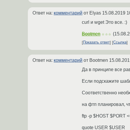
Ответ на:
комментарий
от Elyas
15.08.2019 1
curl и wget Это все. :)
Bootmen
(
15.08.2
☆☆☆
Показать ответ
Ссылка
Ответ на:
комментарий
от Bootmen
15.08.201
Да в принципе все ра
Если подскажите шабл
Соответственно необхо
на фтп планировал, чт
ftp -p $HOST $PORT 
quote USER $USER