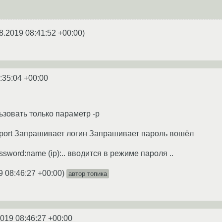
8.2019 08:41:52 +00:00
)
:35:04 +00:00
ьзовать только параметр -p
ip port Запрашивает логин Запрашивает пароль вошёл
ssword:name (ip):.. вводится в режиме пароля ..
9 08:46:27 +00:00
)
автор топика
2019 08:46:27 +00:00