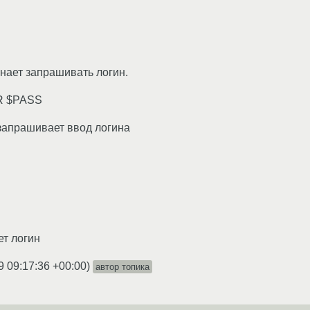
инает запрашивать логин.
R $PASS
 запрашивает ввод логина
т логин
9 09:17:36 +00:00
)
автор топика