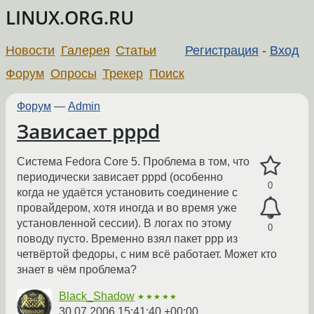
LINUX.ORG.RU
Новости
Галерея
Статьи
Регистрация
-
Вход
Форум
Опросы
Трекер
Поиск
Форум
—
Admin
Зависает pppd
Система Fedora Core 5. Проблема в том, что
периодически зависает pppd (особенно
0
когда не удаётся установить соединение с
провайдером, хотя иногда и во время уже
установленной сессии). В логах по этому
0
поводу пусто. Временно взял пакет ppp из
четвёртой федоры, с ним всё работает. Может кто
знает в чём проблема?
Black_Shadow
★★★★★
30.07.2006 15:41:40 +00:00