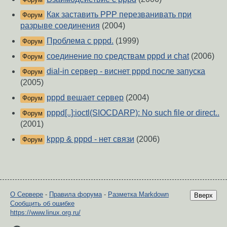
Как заставить PPP перезванивать при
Форум
разрыве соединения
(2004)
Проблема с pppd.
(1999)
Форум
соединение по средствам pppd и chat
(2006)
Форум
dial-in сервер - виснет pppd после запуска
Форум
(2005)
pppd вешает сервер
(2004)
Форум
pppd[..]:ioctl(SIOCDARP): No such file or direct..
Форум
(2001)
kppp & pppd - нет связи
(2006)
Форум
О Сервере
-
Правила форума
-
Разметка Markdown
Вверх
Сообщить об ошибке
https://www.linux.org.ru/