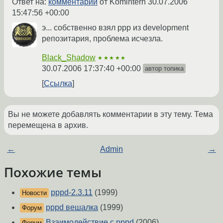
Ответ на:
комментарий
от Komintern
30.07.2006
15:47:56 +00:00
э... собственно взял ppp из development
репозитария, проблема исчезла.
Black_Shadow
★★★★★
30.07.2006 17:37:40 +00:00
автор топика
Ссылка
Вы не можете добавлять комментарии в эту тему. Тема
перемещена в архив.
←
Admin
→
Похожие темы
pppd-2.3.11
(1999)
Новости
pppd вешалка
(1999)
Форум
Взаимодействие с pppd
(2006)
Форум