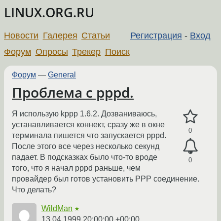
LINUX.ORG.RU
Новости
Галерея
Статьи
Регистрация
-
Вход
Форум
Опросы
Трекер
Поиск
Форум
—
General
Проблема с pppd.
Я использую kppp 1.6.2. Дозваниваюсь,
устанавливается коннект, сразу же в окне
0
терминала пишется что запускается pppd.
После этого все через несколько секунд
падает. В подсказках было что-то вроде
0
того, что я начал pppd раньше, чем
провайдер был готов установить PPP соединение.
Что делать?
WildMan
★
13.04.1999 20:00:00 +00:00