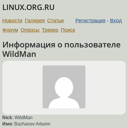
LINUX.ORG.RU
Новости
Галерея
Статьи
Регистрация
-
Вход
Форум
Опросы
Трекер
Поиск
Информация о пользователе
WildMan
Nick:
WildMan
Имя:
Bazhanov Artuom