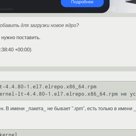
обавить для загрузки новое ядро?
 нужно поставить.
:38:40 +00:00
)
t-4.4.80-1.el7.elrepo.x86_64.rpm

ernel-lt-4.4.80-1.el7.elrepo.x86_64.rpm не ус
н. В имени _пакета_ не бывает ".rpm", есть только в имени 
kernel