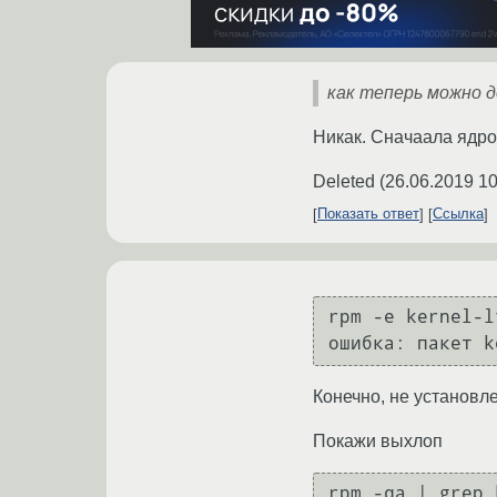
как теперь можно д
Никак. Сначаала ядро
Deleted
(
26.06.2019 10
Показать ответ
Ссылка
rpm -e kernel-l
ошибка: пакет k
Конечно, не установле
Покажи выхлоп
rpm -qa | grep 