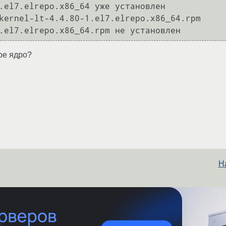
kernel-lt-4.4.80-1.el7.elrepo.x86_64.rpm

ое ядро?
H