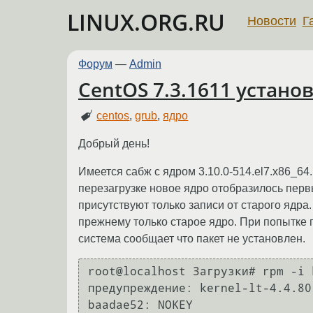
LINUX.ORG.RU
Новости
Г
Форум
—
Admin
CentOS 7.3.1611 установ
centos
,
grub
,
ядро
Добрый день!
Имеется сабж с ядром 3.10.0-514.el7.x86_64.
перезагрузке новое ядро отобразилось первы
присутствуют только записи от старого ядра.
прежнему только старое ядро. При попытке п
система сообщает что пакет не установлен.
root@localhost Загрузки# rpm -i 
предупреждение: kernel-lt-4.4.80
baadae52: NOKEY
