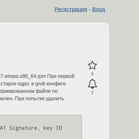
Регистрация
-
Вход
0
l7.elrepo.x86_64.rpm При первой
старое ядро. в grub конфиге
В сформированном файле по
2
новлен. При попытке удалить
A1 Signature, key ID 