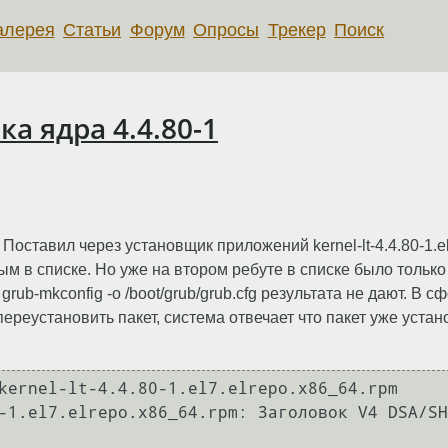
алерея
Статьи
Форум
Опросы
Трекер
Поиск
ка ядра 4.4.80-1
 Поставил через установщик приложений kernel-lt-4.4.80-1.e
м в списке. Но уже на втором ребуте в списке было только 
 grub-mkconfig -o /boot/grub/grub.cfg результата не дают. 
ереустановить пакет, система отвечает что пакет уже уста
kernel-lt-4.4.80-1.el7.elrepo.x86_64.rpm

-1.el7.elrepo.x86_64.rpm: Заголовок V4 DSA/SH