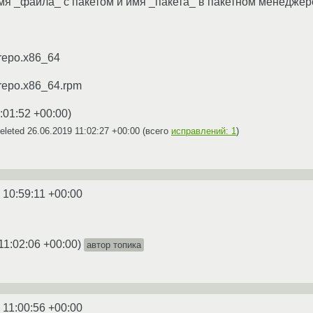
Имя _файла_ с пакетом и имя _пакета_ в пакетном менеджере
elrepo.x86_64
elrepo.x86_64.rpm
:01:52 +00:00
)
eleted
26.06.2019 11:02:27 +00:00
(всего
исправлений: 1
)
 10:59:11 +00:00
11:02:06 +00:00
)
автор топика
 11:00:56 +00:00