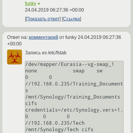
funky
★
24.04.2019 06:27:36 +00:00
Показать ответ
Ссылка
Ответ на:
комментарий
от funky
24.04.2019 06:27:36
+00:00
Запись из /etc/fstab
/dev/mapper/Eurasia--vg-swap_1 
none            swap    sw              
0       0

//192.168.0.235/Training_Document
s 
/mnt/Synology/Training_Documents 
cifs 
credentials=/etc/Synology,vers=1.
0     0       0

//192.168.0.235/Tech 
/mnt/Synology/Tech cifs 