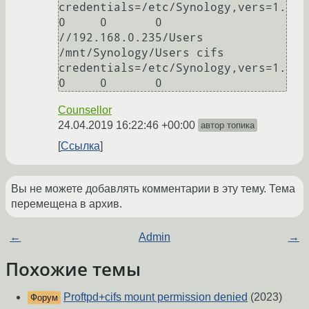
credentials=/etc/Synology,vers=1.
0     0       0

//192.168.0.235/Users 
/mnt/Synology/Users cifs 
credentials=/etc/Synology,vers=1.
0     0       0
Counsellor
24.04.2019 16:22:46 +00:00
автор топика
Ссылка
Вы не можете добавлять комментарии в эту тему. Тема
перемещена в архив.
←
Admin
→
Похожие темы
Proftpd+cifs mount permission denied
(2023)
Форум