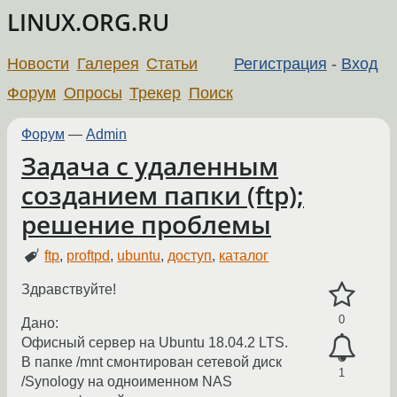
LINUX.ORG.RU
Новости
Галерея
Статьи
Регистрация
-
Вход
Форум
Опросы
Трекер
Поиск
Форум
—
Admin
Задача с удаленным
созданием папки (ftp);
решение проблемы
ftp
,
proftpd
,
ubuntu
,
доступ
,
каталог
Здравствуйте!
0
Дано:
Офисный сервер на Ubuntu 18.04.2 LTS.
В папке /mnt смонтирован сетевой диск
1
/Synology на одноименном NAS