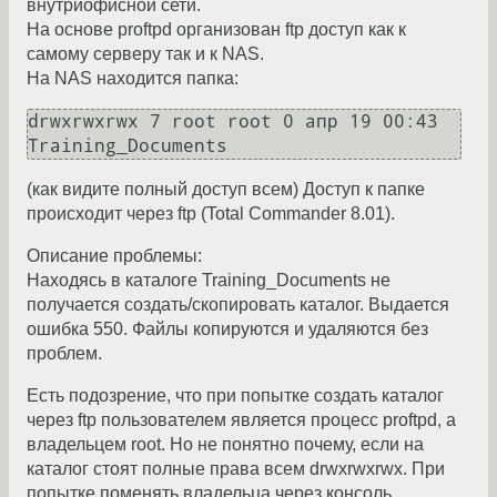
внутриофисной сети.
На основе proftpd организован ftp доступ как к
самому серверу так и к NAS.
На NAS находится папка:
drwxrwxrwx 7 root root 0 апр 19 00:43 
Training_Documents 
(как видите полный доступ всем) Доступ к папке
происходит через ftp (Total Commander 8.01).
Описание проблемы:
Находясь в каталоге Training_Documents не
получается создать/скопировать каталог. Выдается
ошибка 550. Файлы копируются и удаляются без
проблем.
Есть подозрение, что при попытке создать каталог
через ftp пользователем является процесс proftpd, а
владельцем root. Но не понятно почему, если на
каталог стоят полные права всем drwxrwxrwx. При
попытке поменять владельца через консоль