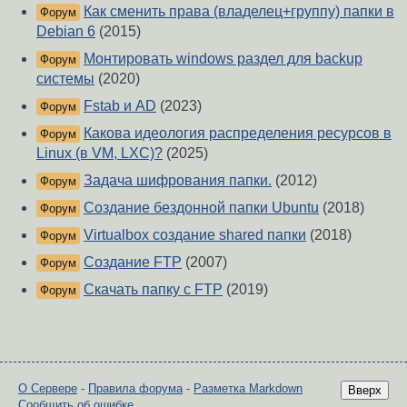
Как сменить права (владелец+группу) папки в
Форум
Debian 6
(2015)
Монтировать windows раздел для backup
Форум
системы
(2020)
Fstab и AD
(2023)
Форум
Какова идеология распределения ресурсов в
Форум
Linux (в VM, LXC)?
(2025)
Задача шифрования папки.
(2012)
Форум
Создание бездонной папки Ubuntu
(2018)
Форум
Virtualbox создание shared папки
(2018)
Форум
Создание FTP
(2007)
Форум
Скачать папку с FTP
(2019)
Форум
О Сервере
-
Правила форума
-
Разметка Markdown
Вверх
Сообщить об ошибке