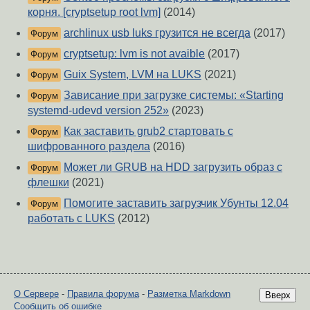
корня. [cryptsetup root lvm]
(2014)
archlinux usb luks грузится не всегда
(2017)
Форум
cryptsetup: lvm is not avaible
(2017)
Форум
Guix System, LVM на LUKS
(2021)
Форум
Зависание при загрузке системы: «Starting
Форум
systemd-udevd version 252»
(2023)
Как заставить grub2 стартовать с
Форум
шифрованного раздела
(2016)
Может ли GRUB на HDD загрузить образ с
Форум
флешки
(2021)
Помогите заставить загрузчик Убунты 12.04
Форум
работать с LUKS
(2012)
О Сервере
-
Правила форума
-
Разметка Markdown
Вверх
Сообщить об ошибке