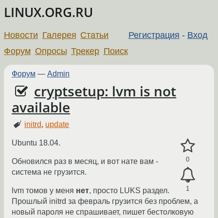
LINUX.ORG.RU
Новости
Галерея
Статьи
Регистрация
-
Вход
Форум
Опросы
Трекер
Поиск
Форум
—
Admin
cryptsetup: lvm is not
available
initrd
,
update
Ubuntu 18.04.
0
Обновился раз в месяц, и вот нате вам -
система не грузится.
1
lvm томов у меня
нет
, просто LUKS раздел.
Прошлый initrd за февраль грузится без проблем, а
новый пароля не спрашивает, пишет бестолковую