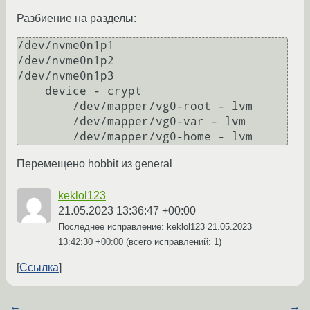
Разбиение на разделы:
/dev/nvme0n1p1

/dev/nvme0n1p2

/dev/nvme0n1p3

    device - crypt

        /dev/mapper/vg0-root - lvm

        /dev/mapper/vg0-var - lvm

Перемещено hobbit из general
keklol123
21.05.2023 13:36:47 +00:00
Последнее исправление: keklol123
21.05.2023
13:42:30 +00:00
(всего исправлений: 1)
Ссылка
←
→