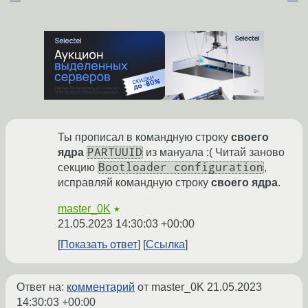
Ты прописал в командную строку
своего
PARTUUID
ядра
из мануала :( Читай заново
Bootloader configuration
секцию
,
исправляй командную строку
своего ядра
.
master_0K
★
21.05.2023 14:30:03 +00:00
Показать ответ
Ссылка
Ответ на:
комментарий
от master_0K
21.05.2023
14:30:03 +00:00