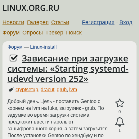
LINUX.ORG.RU
Новости
Галерея
Статьи
Регистрация
-
Вход
Форум
Опросы
Трекер
Поиск
Форум
—
Linux-install
Зависание при загрузке
системы: «Starting systemd-
udevd version 252»
cryptsetup
,
dracut
,
grub
,
lvm
Добрый день. Цель - поставить Gentoo с
корнем на lvm на luks, загрузчик - grub. По
0
задумке во время загрузки система
предложит ввести пароль от
зашифрованного корня, а затем загрузится.
1
После установки Gentoo по хендбуку и по