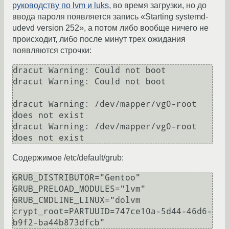
руководству по lvm и luks
, во время загрузки, но до
ввода пароля появляется запись «Starting systemd-
udevd version 252», а потом либо вообще ничего не
происходит, либо после минут трех ожидания
появляются строчки:
dracut Warning: Could not boot

dracut Warning: Could not boot

dracut Warning: /dev/mapper/vg0-root 
does not exist

dracut Warning: /dev/mapper/vg0-root 
Содержимое /etc/default/grub:
GRUB_DISTRIBUTOR="Gentoo"

GRUB_PRELOAD_MODULES="lvm"

GRUB_CMDLINE_LINUX="dolvm 
crypt_root=PARTUUID=747ce10a-5d44-46d6-