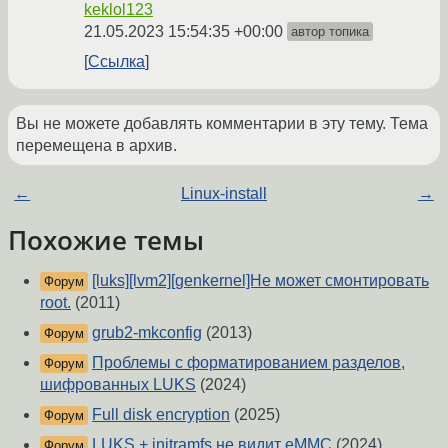
keklol123
21.05.2023 15:54:35 +00:00
автор топика
Ссылка
Вы не можете добавлять комментарии в эту тему. Тема
перемещена в архив.
←
Linux-install
→
Похожие темы
[luks][lvm2][genkernel]Не может смонтировать
Форум
root.
(2011)
grub2-mkconfig
(2013)
Форум
Проблемы с форматированием разделов,
Форум
шифрованных LUKS
(2024)
Full disk encryption
(2025)
Форум
LUKS + initramfs не видит eMMC
(2024)
Форум