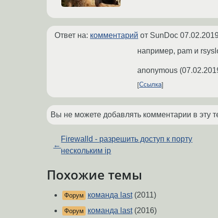
Ответ на:
комментарий
от SunDoc
07.02.2019
например, pam и rsysl
anonymous
(
07.02.201
Ссылка
Вы не можете добавлять комментарии в эту т
Firewalld - разрешить доступ к порту
←
нескольким ip
Похожие темы
команда last
(2011)
Форум
команда last
(2016)
Форум