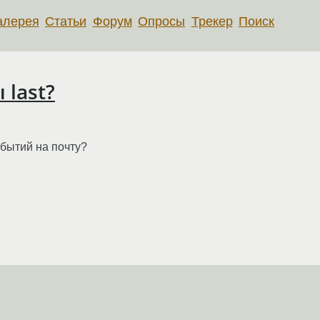
алерея
Статьи
Форум
Опросы
Трекер
Поиск
 last?
обытий на почту?