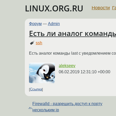
LINUX.ORG.RU
Новости
Г
Форум
—
Admin
Есть ли аналог команды
ssh
Есть аналог команды last с уведомлением с
alekseev
06.02.2019 12:31:10 +00:00
Ссылка
Firewalld - разрешить доступ к порту
←
нескольким ip