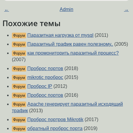
←
Admin
→
Похожие темы
Паразитная нагрузка от mysql
(2011)
Форум
Паразитный трафик равен полезному..
(2005)
Форум
как промониторить паразитный процесс?
Форум
(2007)
Проброс портов
(2018)
Форум
mikrotic проброс
(2015)
Форум
Проброс IP
(2012)
Форум
Проброс портов
(2016)
Форум
Apache генерирует паразитный исходящий
Форум
трафик
(2013)
Проброс портров Mikrotik
(2017)
Форум
обратный проброс порта
(2019)
Форум