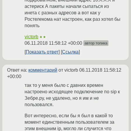
астериск А пакеты начали сыпаться из
инета с разных адресов а вот как у
Ростелекома нат настроен, как раз хотел бы
понять
victorb
★★
06.11.2018 11:58:12 +00:00
автор топика
Показать ответ
Ссылка
Ответ на:
комментарий
от victorb
06.11.2018 11:58:12
+00:00
так то у меня было с давних времен
настроено исходящее подключение по sip к
Зебре.ру, не удалено, но я им и не
пользовался.
Вот интересно, если бы я был в какой то
момент единственным пользователем за
этим внешним ip, могло ли случится что