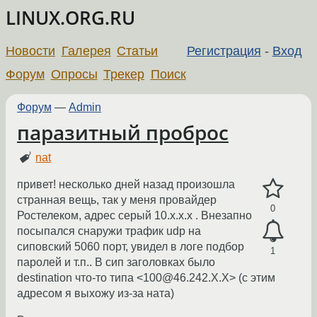
LINUX.ORG.RU
Новости
Галерея
Статьи
Регистрация
-
Вход
Форум
Опросы
Трекер
Поиск
Форум
—
Admin
паразитный проброс
nat
привет! несколько дней назад произошла
странная вещь, так у меня провайдер
0
Ростелеком, адрес серый 10.х.х.х . Внезапно
посыпался снаружи трафик udp на
сиповский 5060 порт, увидел в логе подбор
1
паролей и т.п.. В сип заголовках было
destination что-то типа <100@46.242.X.X> (с этим
адресом я выхожу из-за ната)