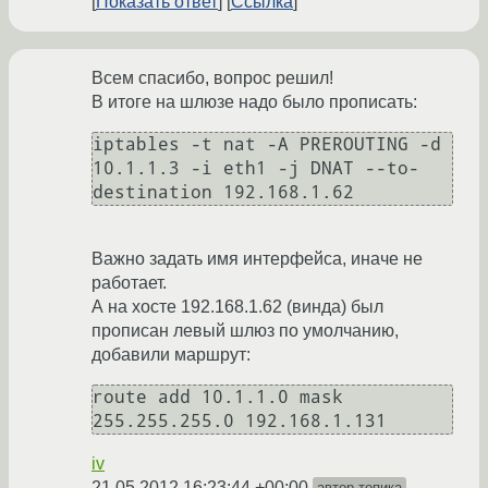
Показать ответ
Ссылка
Всем спасибо, вопрос решил!
В итоге на шлюзе надо было прописать:
iptables -t nat -A PREROUTING -d 
10.1.1.3 -i eth1 -j DNAT --to-
destination 192.168.1.62
Важно задать имя интерфейса, иначе не
работает.
А на хосте 192.168.1.62 (винда) был
прописан левый шлюз по умолчанию,
добавили маршрут:
route add 10.1.1.0 mask 
255.255.255.0 192.168.1.131
iv
21.05.2012 16:23:44 +00:00
автор топика