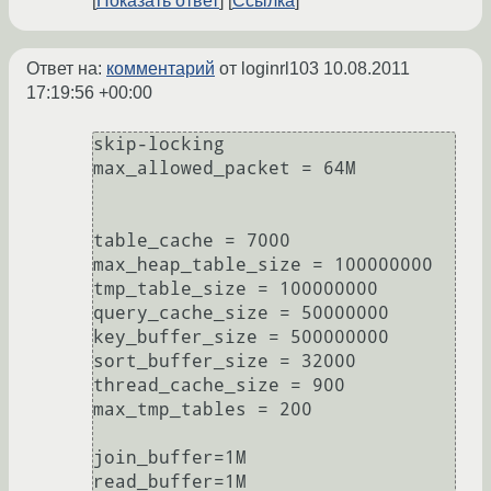
Показать ответ
Ссылка
Ответ на:
комментарий
от loginrl103
10.08.2011
17:19:56 +00:00
skip-locking

max_allowed_packet = 64M

table_cache = 7000

max_heap_table_size = 100000000

tmp_table_size = 100000000

query_cache_size = 50000000

key_buffer_size = 500000000

sort_buffer_size = 32000

thread_cache_size = 900

max_tmp_tables = 200

join_buffer=1M

read_buffer=1M
