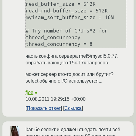
read_buffer_size = 512K

read_rnd_buffer_size = 512K

myisam_sort_buffer_size = 16M

# Try number of CPU's*2 for 
thread_concurrency

часть конфига сервера rhel5/mysql5.0.77,
обрабатывающего 15к-17к запросов.
может сервер кто-то досит или брутит?
select обычно с I/O используется...
fjoe
★
10.08.2011 19:29:15 +00:00
Показать ответ
Ссылка
Каг-бе селект и должен съедать почти всё