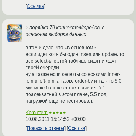
Ссылка
> порядка 70 коннектов/тредов, в
основном выборка данных
в том и дело, что «в основном».
если идет хотя бы один insert или update, то
все select-ы к этой таблице сидят и ждут
своей очереди.
ну а также если селекты со всякими inner-
join и left-join, а также order-by и т.д. - то 5.0
мускулю башню от них срывает. 5.1
поадекватней в этом плане, 5.5 под
нагрузкой еще не тестировал.
Komintern
★★★★★
10.08.2011 15:14:52 +00:00
Показать ответы
Ссылка