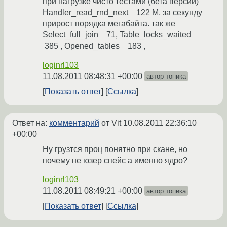
при нагрузке чисто тестами (бета версии)
Handler_read_rnd_next 122 M, за секунду
прирост порядка мегабайта. так же
Select_full_join 71, Table_locks_waited
385 , Opened_tables 183 ,
loginrl103
11.08.2011 08:48:31 +00:00
автор топика
Показать ответ
Ссылка
Ответ на:
комментарий
от Vit
10.08.2011 22:36:10
+00:00
Ну грузтся проц понятно при скане, но
почему не юзер спейс а именно ядро?
loginrl103
11.08.2011 08:49:21 +00:00
автор топика
Показать ответ
Ссылка