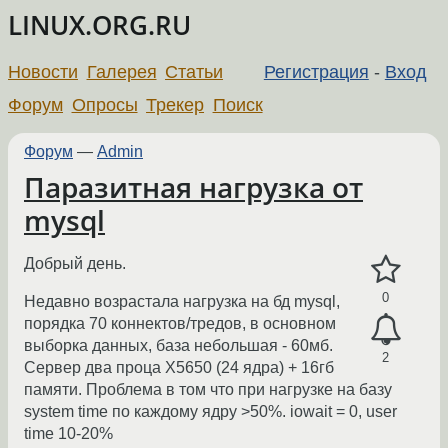
LINUX.ORG.RU
Новости
Галерея
Статьи
Регистрация
-
Вход
Форум
Опросы
Трекер
Поиск
Форум
—
Admin
Паразитная нагрузка от
mysql
Добрый день.
0
Недавно возрастала нагрузка на бд mysql,
порядка 70 коннектов/тредов, в основном
выборка данных, база небольшая - 60мб.
2
Сервер два проца X5650 (24 ядра) + 16гб
памяти. Проблема в том что при нагрузке на базу
system time по каждому ядру >50%. iowait = 0, user
time 10-20%