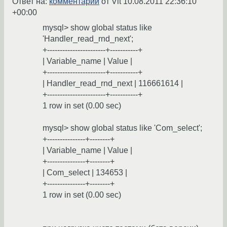
Ответ на:
комментарий
от Vit
10.08.2011 22:36:10
+00:00
mysql> show global status like
'Handler_read_rnd_next';
+-----------------------+-----------+
| Variable_name | Value |
+-----------------------+-----------+
| Handler_read_rnd_next | 116661614 |
+-----------------------+-----------+
1 row in set (0.00 sec)
mysql> show global status like 'Com_select';
+---------------+--------+
| Variable_name | Value |
+---------------+--------+
| Com_select | 134653 |
+---------------+--------+
1 row in set (0.00 sec)