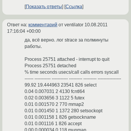
Показать ответы
Ссылка
Ответ на:
комментарий
от ventilator
10.08.2011
17:16:04 +00:00
да, всё верно. лог strace за полминуты
работы.
Process 25751 attached - interrupt to quit
Process 25751 detached
% time seconds usecs/call calls errors syscall
------ ----------- ----------- --------- --------- ----------------
99.92 19.444963 23541 826 select
0.04 0.007031 2 4130 fcntl64
0.02 0.003656 3 1122 5 futex
0.01 0.001570 2 770 mmap2
0.01 0.001450 1 1372 280 setsockopt
0.01 0.001158 1 826 getsockname
0.01 0.001116 1 826 accept
0.00 0.000034 0 118 munmap