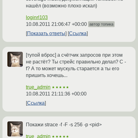
нашёл (возможно плохо искал)
loginrl103
10.08.2011 21:06:47 +00:00
автор топика
Показать ответы
Ссылка
[тупой вброс] а счётчик запросов при этом
не растёт? Ты стрейс правильно делал? С -
f? А то может мускуль старается а ты его
пришить хочешь...
true_admin
★★★★★
10.08.2011 21:11:36 +00:00
Ссылка
Покажи strace -f -F -s 256 -p <pid>
true_admin
★★★★★