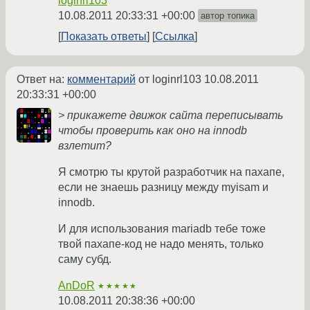
loginrl103
10.08.2011 20:33:31 +00:00
автор топика
Показать ответы
Ссылка
Ответ на:
комментарий
от loginrl103
10.08.2011
20:33:31 +00:00
> прикажете движок сайта переписывать
чтобы проверить как оно на innodb
взлетит?
Я смотрю ты крутой разработчик на пахапе,
если не знаешь разницу между myisam и
innodb.
И для использования mariadb тебе тоже
твой пахапе-код не надо менять, только
саму субд.
AnDoR
★★★★★
10.08.2011 20:38:36 +00:00