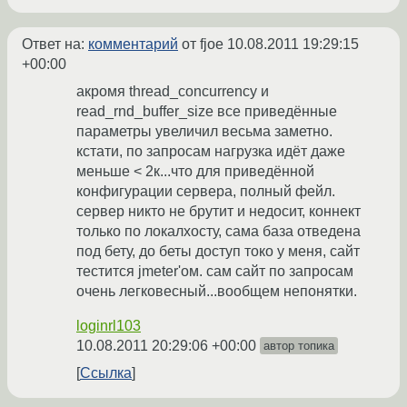
Ответ на:
комментарий
от fjoe
10.08.2011 19:29:15
+00:00
акромя thread_concurrency и
read_rnd_buffer_size все приведённые
параметры увеличил весьма заметно.
кстати, по запросам нагрузка идёт даже
меньше < 2к...что для приведённой
конфигурации сервера, полный фейл.
сервер никто не брутит и недосит, коннект
только по локалхосту, сама база отведена
под бету, до беты доступ токо у меня, сайт
тестится jmeter'ом. сам сайт по запросам
очень легковесный...вообщем непонятки.
loginrl103
10.08.2011 20:29:06 +00:00
автор топика
Ссылка