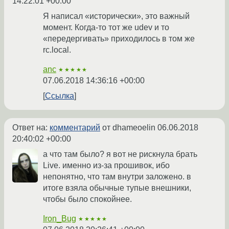
14:22:01 +00:00
Я написал «исторически», это важный
момент. Когда-то тот же udev и то
«передергивать» приходилось в том же
rc.local.
anc
★★★★★
07.06.2018 14:36:16 +00:00
Ссылка
Ответ на:
комментарий
от dhameoelin
06.06.2018
20:40:02 +00:00
а что там было? я вот не рискнула брать
Live. именно из-за прошивок, ибо
непонятно, что там внутри заложено. в
итоге взяла обычные тупые внешники,
чтобы было спокойнее.
Iron_Bug
★★★★★