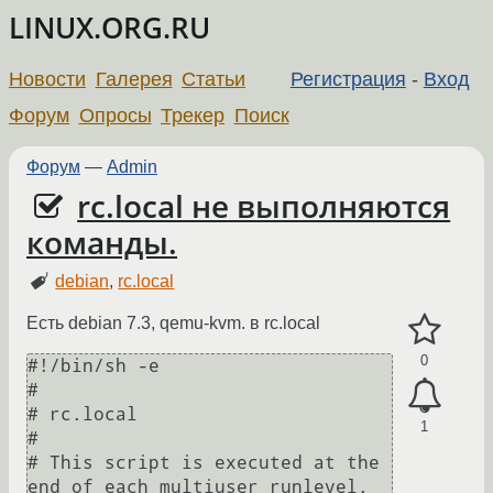
LINUX.ORG.RU
Новости
Галерея
Статьи
Регистрация
-
Вход
Форум
Опросы
Трекер
Поиск
Форум
—
Admin
rc.local не выполняются
команды.
debian
,
rc.local
Есть debian 7.3, qemu-kvm. в rc.local
0
#!/bin/sh -e

#

# rc.local

1
#

# This script is executed at the 
end of each multiuser runlevel.
