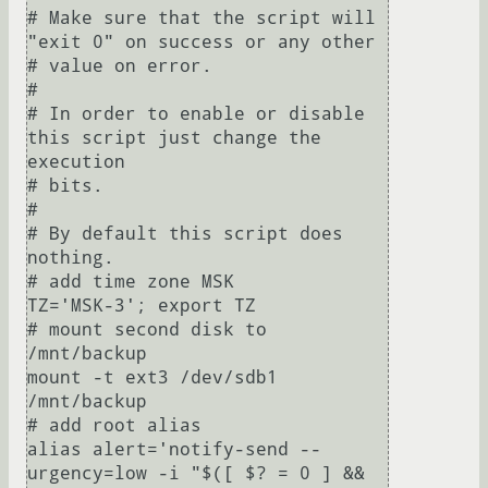
# Make sure that the script will 
"exit 0" on success or any other

# value on error.

#

# In order to enable or disable 
this script just change the 
execution

# bits.

#

# By default this script does 
nothing.

# add time zone MSK

TZ='MSK-3'; export TZ

# mount second disk to 
/mnt/backup

mount -t ext3 /dev/sdb1 
/mnt/backup

# add root alias

alias alert='notify-send --
urgency=low -i "$([ $? = 0 ] && 