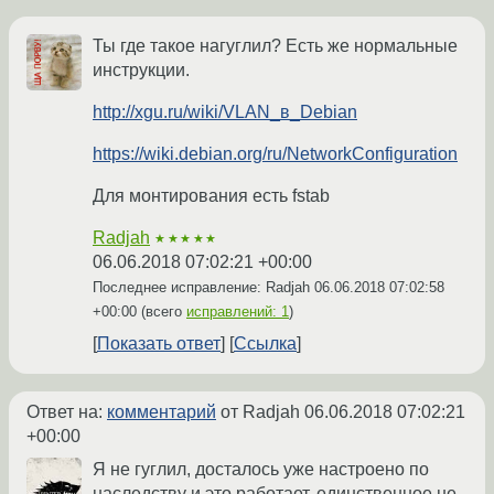
Ты где такое нагуглил? Есть же нормальные
инструкции.
http://xgu.ru/wiki/VLAN_в_Debian
https://wiki.debian.org/ru/NetworkConfiguration
Для монтирования есть fstab
Radjah
★★★★★
06.06.2018 07:02:21 +00:00
Последнее исправление: Radjah
06.06.2018 07:02:58
+00:00
(всего
исправлений: 1
)
Показать ответ
Ссылка
Ответ на:
комментарий
от Radjah
06.06.2018 07:02:21
+00:00
Я не гуглил, досталось уже настроено по
наследству и это работает, единственное не