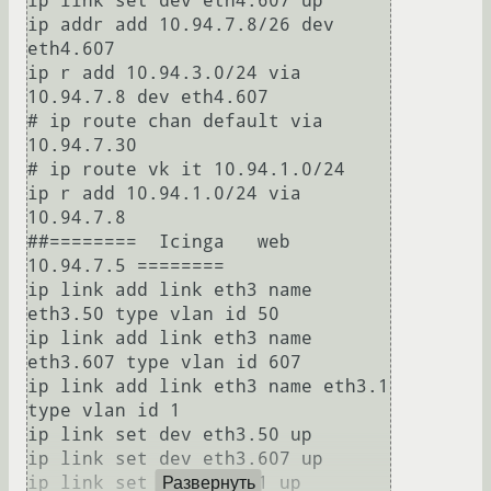
ip link set dev eth4.607 up

ip addr add 10.94.7.8/26 dev 
eth4.607

ip r add 10.94.3.0/24 via 
10.94.7.8 dev eth4.607

# ip route chan default via 
10.94.7.30

# ip route vk it 10.94.1.0/24

ip r add 10.94.1.0/24 via 
10.94.7.8

##========  Icinga   web 
10.94.7.5 ========

ip link add link eth3 name 
eth3.50 type vlan id 50

ip link add link eth3 name 
eth3.607 type vlan id 607

ip link add link eth3 name eth3.1 
type vlan id 1

ip link set dev eth3.50 up

ip link set dev eth3.607 up

ip link set dev eth3.1 up

Развернуть