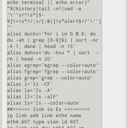
echo terminal || echo error)" 
"$(history|tail -n1|sed -e 
'\''s/^\s*[0-
9]\+\s*//;s/[;&|]\s*alert$//'\'')
"'

alias ducks='for i in G M K; do 
du -ah | grep [0-9]$i | sort -nr 
-k 1; done | head -n 15'

alias duhsx='du -hsx * | sort  -
rh | head -n 20'

alias egrep='egrep --color=auto'

alias fgrep='fgrep --color=auto'

alias grep='grep --color=auto'

alias l='ls -CF'

alias la='ls -A'

alias ll='ls -alF'

alias ls='ls --color=auto'

##====== link to Ex =========

ip link add link eth4 name 
eth4.607 type vlan id 607
