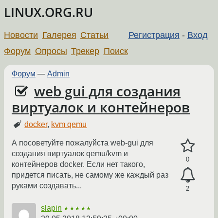
LINUX.ORG.RU
Новости
Галерея
Статьи
Регистрация
-
Вход
Форум
Опросы
Трекер
Поиск
Форум
—
Admin
web gui для создания
виртуалок и контейнеров
docker
,
kvm qemu
А посоветуйте пожалуйста web-gui для
создания виртуалок qemu/kvm и
0
контейнеров docker. Если нет такого,
придется писать, не самому же каждый раз
руками создавать...
2
slapin
★★★★★