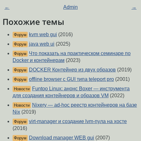
←
Admin
→
Похожие темы
kvm web gui
(2016)
Форум
java web ui
(2025)
Форум
Что показать на практическом семинаре по
Форум
Docker и контейнерам
(2023)
DOCKER Контейнер из двух образов
(2019)
Форум
offline browser с GUI типа teleport pro
(2001)
Форум
Funtoo Linux: анонс Boxer — инструмента
Новости
для создания контейнеров и образов VM
(2022)
Nixery ― ad-hoc реестр контейнеров на базе
Новости
Nix
(2019)
virt-manager и создание lvm-пула на хосте
Форум
(2016)
Download manager WEB gui
(2007)
Форум