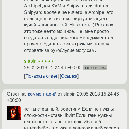
Arсhipel для KVM и Shipyard для docker.
Shipyard вроде еще ничего, а Archipel это
полноценная система виртуализации с
кучей зависимостей. Не хотеть :( Proxmox
это тоже нечто мощное. Не, мне просто
создавать надо, никакого менеджмента и
прочего. Удалять только руками, голову
оторвать за рукоблудие могу сам.
slapin
★★★★★
29.05.2018 15:24:46 +00:00
автор топика
Показать ответ
Ссылка
Ответ на:
комментарий
от slapin
29.05.2018 15:24:46
+00:00
тс, ты странный, воистину. Если не нужны
сложности - ставь libvirt Если таки нужны
сложности - ставь proxmox. Ибо веб
интерфейс - это уже в довесок и веб сервер