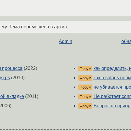
ему. Тема перемещена в архив.
Admin
обна
и процесса
(2022)
как определить, 
Форум
уя ps
(2010)
как в solaris поп
Форум
не убивается пр
Форум
вой вкладке
(2011)
Не работает conn
Форум
2006)
Вопрос по приор
Форум