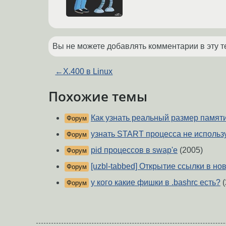
Вы не можете добавлять комментарии в эту т
←
X.400 в Linux
Похожие темы
Как узнать реальный размер памят
Форум
узнать START процесса не использ
Форум
pid процессов в swap'е
(2005)
Форум
[uzbl-tabbed] Открытие ссылки в но
Форум
у кого какие фишки в .bashrc есть?
(
Форум