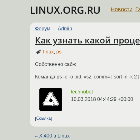
LINUX.ORG.RU
Новости
Г
Форум
—
Admin
Как узнать какой про
linux
,
ps
Собственно сабж
Команда ps -e -o pid, vsz, comm= | sort -n -k 2 
technobot
10.03.2018 04:44:29 +00:00
Ссылка
←
X.400 в Linux