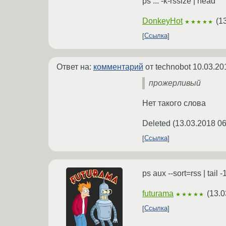
ps ... -k-rssize | head
DonkeyHot
(
1
★★★★★
Ссылка
Ответ на:
комментарий
от technobot
10.03.20
прожерливый
Нет такого слова
Deleted
(
13.03.2018 06
Ссылка
ps aux --sort=rss | tail -
futurama
(
13.0
★★★★★
Ссылка