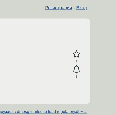
Регистрация
-
Вход
1
1
ружил в dmesg «failed to load regulatory.db»
→