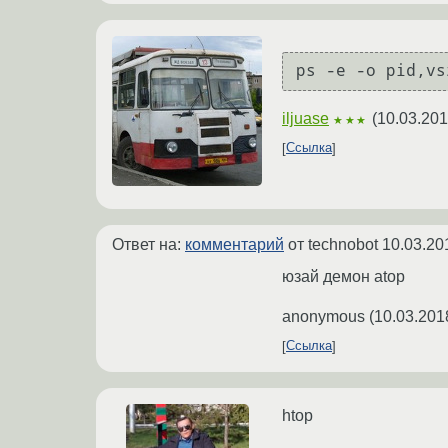
iljuase
(
10.03.201
★★★
Ссылка
Ответ на:
комментарий
от technobot
10.03.20
юзай демон atop
anonymous
(
10.03.201
Ссылка
htop