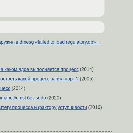
ружил в dmesg «failed to load regulatory.db»
→
на каком ядре выполняется процесс
(2014)
мостреть какой процесс занял порт ?
(2005)
оцесс
(2014)
manctl/cmst без sudo
(2020)
итету процесса и фактору уступчивости
(2016)