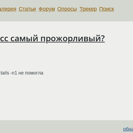
алерея
Статьи
Форум
Опросы
Трекер
Поиск
цесс самый прожорливый?
| tails -n1 не помогла
обна