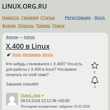
LINUX.ORG.RU
Новости
Галерея
Статьи
Регистрация
-
Вход
Форум
Опросы
Трекер
Поиск
Форум
—
Admin
X.400 в Linux
linux
,
messages
,
почта
Кто нибудь сталкивался с X.400? Что есть
для работы с X.400 в linux? Что можно
2
почитать по этой теме?
Заранее спасибо!
3
Guest_now
★
09.03.2018 22:12:36 +00:00
Последнее исправление: tailgunner
10.03.2018