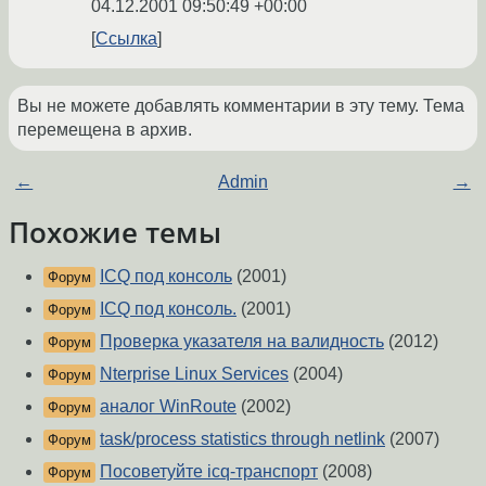
04.12.2001 09:50:49 +00:00
Ссылка
Вы не можете добавлять комментарии в эту тему. Тема
перемещена в архив.
←
Admin
→
Похожие темы
ICQ под консоль
(2001)
Форум
ICQ под консоль.
(2001)
Форум
Проверка указателя на валидность
(2012)
Форум
Nterprise Linux Services
(2004)
Форум
аналог WinRoute
(2002)
Форум
task/process statistics through netlink
(2007)
Форум
Посоветуйте icq-транспорт
(2008)
Форум