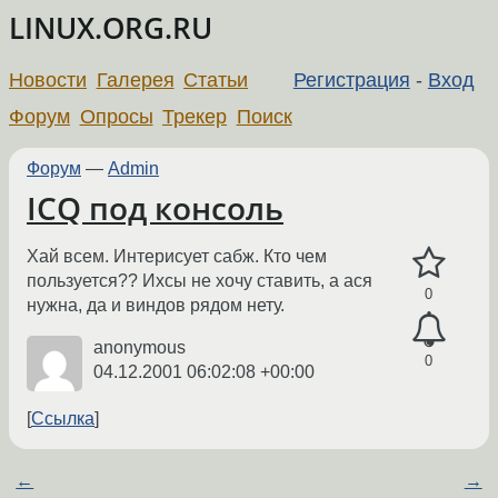
LINUX.ORG.RU
Новости
Галерея
Статьи
Регистрация
-
Вход
Форум
Опросы
Трекер
Поиск
Форум
—
Admin
ICQ под консоль
Хай всем. Интерисует сабж. Кто чем
пользуется?? Ихсы не хочу ставить, а ася
0
нужна, да и виндов рядом нету.
anonymous
0
04.12.2001 06:02:08 +00:00
Ссылка
←
→